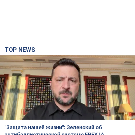
"Защита нашей жизни": Зеленский об
антибаллистической системе FREYJA,
санкциях против России и поддержке аграриев.
Видео
Европейские партнеры присоединяются к совместному
проекту
12 годин тому
88,7 т.
С 1 сентября украинским учителям повысят
зарплаты: Корецкий раскрыл подробности
Одновременно с повышением зарплат педагогам
правительство объявило об увеличении студенческих
стипендий