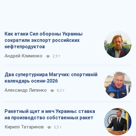
Александр Липенко
8,3 т.
Ракетный щит и меч Украины: ставка
на производство собственных ракет
Кирилл Татаринов
3,5 т.
Посмертная "презумпция виновности":
кто разрешил ТЦК судить погибших
защитников
Марина Ставнійчук
8,0 т.
Все мнения