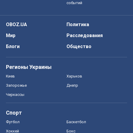
Запорожье
Днепр
Черкассы
Спорт
Футбол
Баскетбол
Хоккей
Бокс
Формула-1
Моя школа
ГДЗ
Учебники
Онлайн уроки
ДПА
ЗНО
НМТ
СНГ решебники
Авто