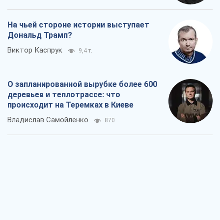
Как атаки Сил обороны Украины
сократили экспорт российских
нефтепродуктов
Андрей Клименко
2,9 т.
Два супертурнира Магучих: спортивній
календарь осени-2026