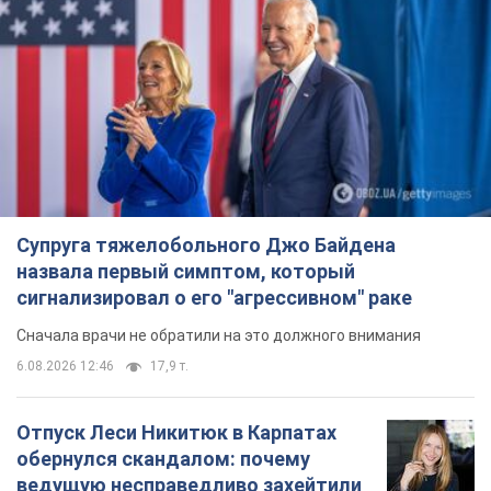
Сначала врачи не обратили на это должного внимания
6.08.2026 12:46
17,9 т.
Отпуск Леси Никитюк в Карпатах
обернулся скандалом: почему
ведущую несправедливо захейтили
Знаменитость вышла на прямую
коммуникацию в сети и расставила все точки
над "i"
6.08.2026 17:32
14,6 т.
"Динамо" с победы стартовало в
квалификации Лиги конференций.
Видео
Матч прошел в Люблине
10 годин тому
2,9 т.