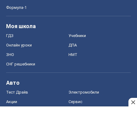
Тест Драйв
Электромобили
Акции
Сервис
Food Oboz
Рецепты
Напитки
Диеты
Экономика
Рынки и компании
Mакроэкономика
MedOboz
Новости медицины
MAMACLUB
Шоу