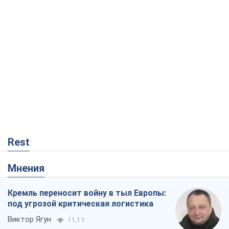
Мнения
Кремль переносит войну в тыл Европы:
под угрозой критическая логистика
Виктор Ягун
11,1 т.
На чьей стороне истории выступает
Дональд Трамп?
Виктор Каспрук
9,4 т.
О запланированной вырубке более 600
деревьев и теплотрассе: что
происходит на Теремках в Киеве
Владислав Самойленко
870