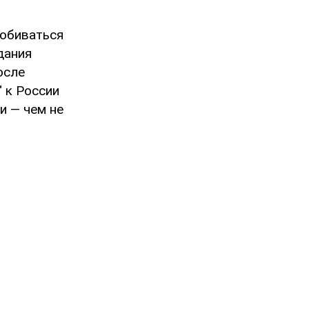
добиваться
дания
осле
 к России
и — чем не