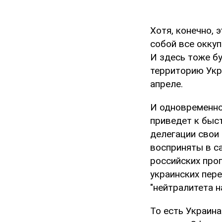
Хотя, конечно, 
собой все оккуп
И здесь тоже б
территорию Укр
апреле.
И одновременно
приведет к быс
делегации свои
восприняты в с
российских про
украинских пер
"нейтралитета н
То есть Украина