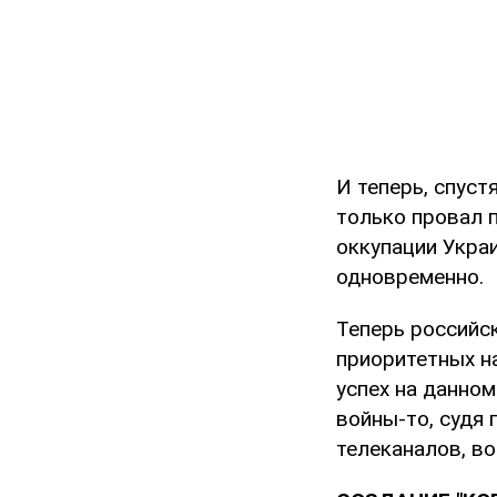
И теперь, спуст
только провал п
оккупации Укра
одновременно.
Теперь российс
приоритетных на
успех на данном
войны-то, судя
телеканалов, во