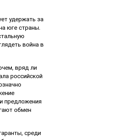
ует удержать за
на юге страны.
остальную
глядеть война в
очем, вряд ли
ала российской
означно
жение
ти предложения
агают обмен
гаранты, среди