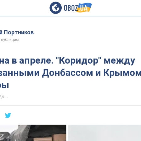
й Портников
 публицист
на в апреле. "Коридор" между
ванными Донбассом и Крымом
ры
,6 т.