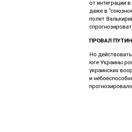
от интеграции в
даже в "союзное
полет Валькири
спрогнозироват
ПРОВАЛ ПУТИН
Но действовать 
юге Украины ро
украинских воо
и небоеспособн
прогнозировало