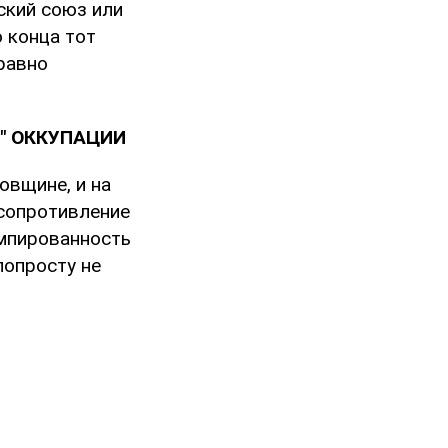
ский союз или
о конца тот
равно
" ОККУПАЦИИ
овщине, и на
 сопротивление
умпированность
попросту не