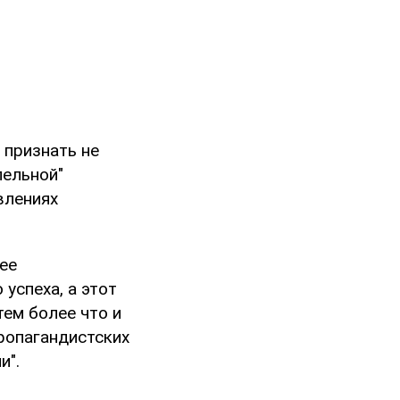
 признать не
лельной"
влениях
ее
успеха, а этот
тем более что и
ропагандистских
и".