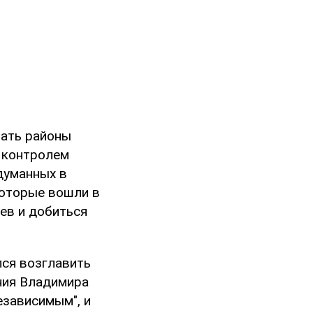
вать районы
д контролем
думанных в
которые вошли в
ев и добиться
лся возглавить
ния Владимира
езависимым", и