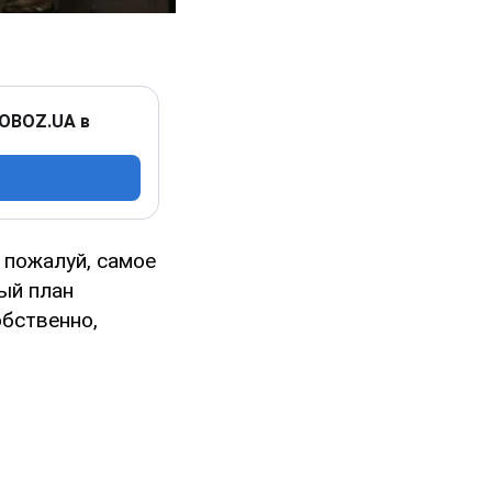
 OBOZ.UA в
 пожалуй, самое
ый план
обственно,