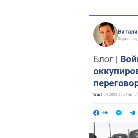
Витали
Журналист,
Блог |
Вой
оккупиро
перегово
War
1.04.2022 20:21
77
446