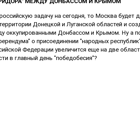
ОРИДОРА" МЕЖДУ ДОНБАССОМ И КРЫМОМ
российскую задачу на сегодня, то Москва будет 
 территории Донецкой и Луганской областей и соз
ду оккупированными Донбассом и Крымом. Ну а п
ферендума" о присоединении "народных республик"
сийской Федерации увеличится еще на две област
сти в главный день "победобесия"?