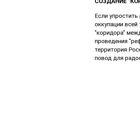
СОЗДАНИЕ "К
Если упростить 
оккупации всей
"коридора" меж
проведения "ре
территория Рос
повод для радо