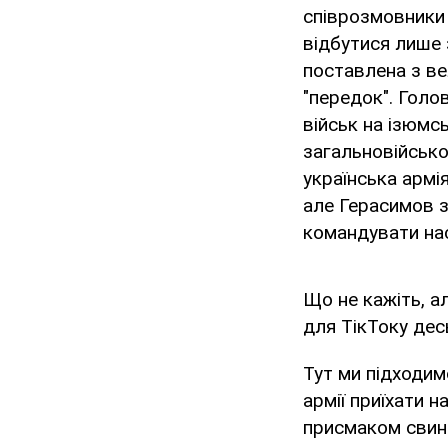
співрозмовники 
відбутися лише 
поставлена з ве
"передок". Голо
військ на ізюмсь
загальновійськов
українська армі
але Герасимов з
командувати на
Що не кажіть, а
для ТікТоку дес
Тут ми підходимо
армії приїхати н
присмаком свинц