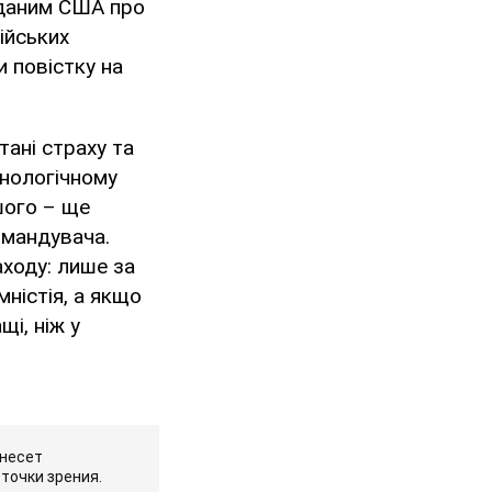
 даним США про
ійських
и повістку на
тані страху та
хнологічному
ншого – ще
омандувача.
ходу: лише за
ністія, а якщо
і, ніж у
 несет
точки зрения.