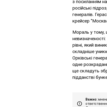
з посиланням на
російські підро
генералів. Гера
крейсер "Москва
Мораль у тому, 
невизначеності:
рівні, який вини
складніше уникн
Орківські генер
одне розкраданн
ще складуть збр
підданстві бунк
Важно:
мнени
ответственно