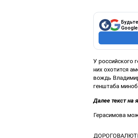
Будьте
Google
У российского 
них охотится ам
вождь Владимир
генштаба миноб
Далее текст на 
Герасимова мож
ДОРОГОВАЛЮТНИМ