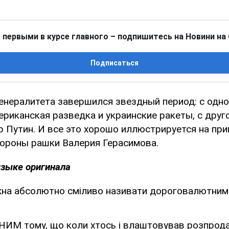
 первыми в курсе главного – подпишитесь на Новини на
Подписаться
генералитета завершился звездный период: с одн
ериканская разведка и украинские ракеты, с друг
 Путин. И все это хорошо иллюстрируется на пр
ороны рашки Валерия Герасимова.
языке оригинала
на абсолютно сміливо називати дороговалютним
 тому, що коли хтось і влаштовував розпрода