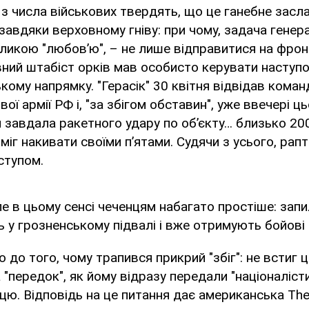
з числа військових твердять, що це ганебне засл
завдяки верховному гніву: при чому, задача генера
ликою "любов’ю", – не лише відправитися на фронт
вний штабіст орків мав особисто керувати наступ
кому напрямку. "Герасік" 30 квітня відвідав коман
ої армії РФ і, "за збігом обставин", уже ввечері ц
я завдала ракетного удару по об’єкту… близько 200
міг накивати своїми п’ятами. Судячи з усього, ра
ступом.
ле в цьому сенсі чеченцям набагато простіше: запи
ь у грозненському підвалі і вже отримують бойові
 до того, чому трапився прикрий "збіг": не встиг 
а "передок", як йому відразу передали "націоналісти
ю. Відповідь на це питання дає американська Th