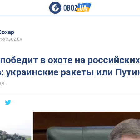
Сохар
тор OBOZ.UA
 победит в охоте на российских
: украинские ракеты или Пути
,9 т.