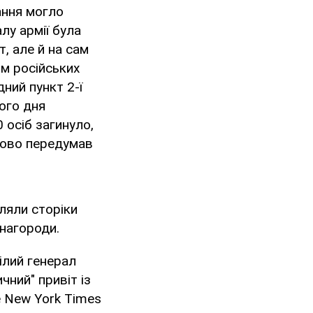
ання могло
лу армії була
, але й на сам
ом російських
дний пункт 2-ї
ього дня
 осіб загинуло,
птово передумав
ляли сторіки
 нагороди.
цілий генерал
чний" привіт із
e New York Times