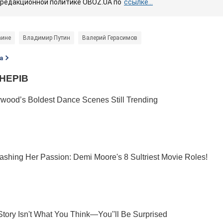
 редакционной политике OBOZ.UA по
ссылке...
аине
Владимир Путин
Валерий Герасимов
а