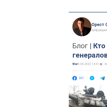
Орест 
Шеф-редак
Блог |
Кто
генералов
War
5.05.2022 14:51
68
357