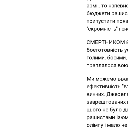
армії, то напев
бюджети рашистс
припустити появ
"скромність" ген
СМЕРТНИКОМ його
боєготовність ус
голими, босими,
траплялося воюв
Ми можемо вважа
ефективність "в
винних. Джерела
заарештованих г
цього не було д
рашистами Ізюмі
олімпу і мало н