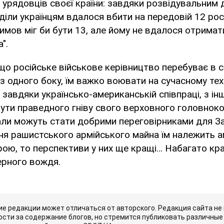
 урядовців своєї країни: завдяки розвідувальним
зділи українцям вдалося вбити на передовій 12 рос
симов міг би бути 13, але йому не вдалося отримат
".
що російське військове керівництво перебуває в с
 з одного боку, їм важко воювати на сучасному те
к завдяки українсько-американській співпраці, з і
ути праведного гніву свого верховного головнок
али можуть стати добрими переговірниками для За
я рашистського армійського майна їм належить ам
ою, то перспективи у них ще кращі… Набагато кращ
ерного вождя.
е редакции может отличаться от авторского. Редакция сайта не
сти за содержание блогов, но стремится публиковать различные 