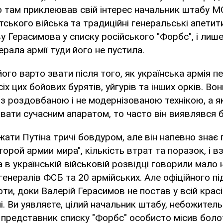
но там приклеював свій інтерес начальник штабу 
ького війська та традиційні генеральські апетити
у Герасимова у списку російського "Форбс", і лиш
ерала армії туди його не пустила.
 варто звати після того, як українська армія п
іх цих бойових бурятів, уйгурів та інших орків. Во
 з роздовбаною і не модернізованою технікою, а 
ати сучасним апаратом, то часто він виявлявся б
ти Путіна тричі бовдуром, але він напевно знає 
торой армии мира", кількість втрат та поразок, і 
 в українській військовій розвідці говорили мало 
енералів ФСБ та 20 армійських. Але офіційного п
оти, доки Валерій Герасимов не постав у всій крас
. Ви уявляєте, цілий начальник штабу, небожитель
е представник списку "Форбс" особисто місив боло