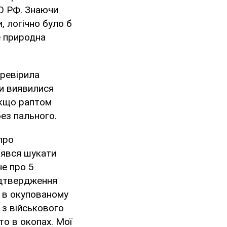
МО РФ. Знаючи
, логічно було б
е природна
еревірила
ни виявилися
якщо раптом
ез пального.
про
взявся шукати
не про 5
ідтвердження
і в окупованому
 з військового
то в окопах. Мої