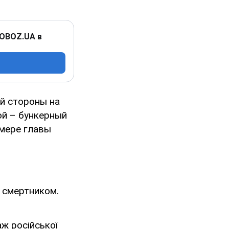
 OBOZ.UA в
ой стороны на
ой – бункерный
имере главы
 смертником.
ж російської