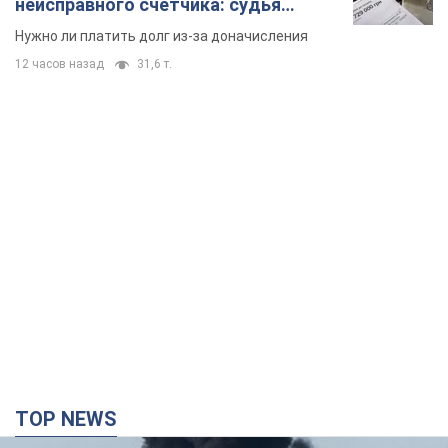
неисправного счетчика: судья
вынес неожиданное решение
Нужно ли платить долг из-за доначисления
12 часов назад
31,6 т.
TOP NEWS