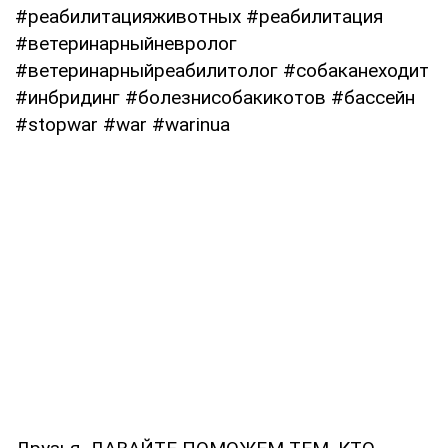
#реабилитацияживотных #реабилитация
#ветеринарныйневролог
#ветеринарныйреабилитолог #собаканеходит
#инбридинг #болезнисобакикотов #бассейн
#stopwar #war #warinua