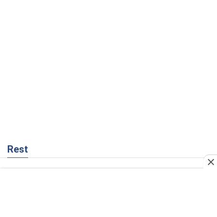
Rest
Мнения
Кремль переносит войну в тыл Европы:
под угрозой критическая логистика