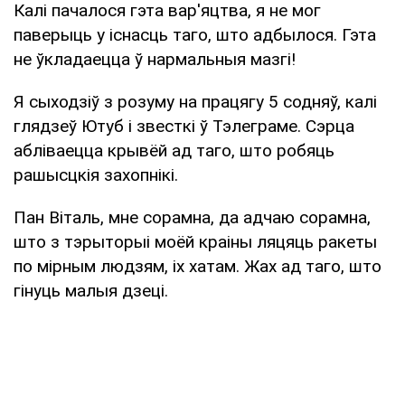
Калі пачалося гэта вар'яцтва, я не мог
паверыць у існасць таго, што адбылося. Гэта
не ўкладаецца ў нармальныя мазгі!
Я сыходзіў з розуму на працягу 5 содняў, калі
глядзеў Ютуб і звесткі ў Тэлеграме. Сэрца
абліваецца крывёй ад таго, што робяць
рашысцкія захопнікі.
Пан Віталь, мне сорамна, да адчаю сорамна,
што з тэрыторыі моёй краіны ляцяць ракеты
по мірным людзям, іх хатам. Жах ад таго, што
гінуць малыя дзеці.