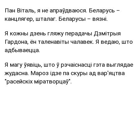
Пан Віталь, я не апраўдваюся. Беларусь –
канцлягер, шталаг. Беларусы – вязні.
Я кожны дзень гляжу перадачы Дзмітрыя
Гардона, ён таленавіты чалавек. Я ведаю, што
адбываецца.
Я магу ўявіць, што ў рэчаіснасці гэта выглядае
жудасна. Мароз ідзе па скуры ад вар'яцтва
"расейскіх міратворцаў".