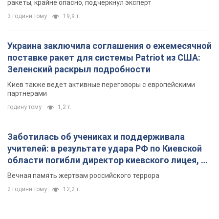
ракеты, крайне опасно, подчеркнул эксперт
3 години тому
19,9 т.
Украина заключила соглашения о ежемесячной
поставке ракет для системы Patriot из США:
Зеленский раскрыл подробности
Киев также ведет активные переговоры с европейскими
партнерами
годину тому
1,2 т.
Заботилась об учениках и поддерживала
учителей: в результате удара РФ по Киевской
области погибли директор киевского лицея, её
муж и внук
Вечная память жертвам российского террора
2 години тому
12,2 т.