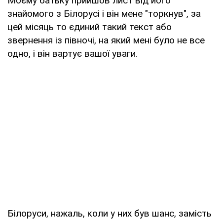
Моєму батьку прийшов лист від його
знайомого з Білорусі і він мене "торкнув", за
цей місяць то єдиний такий текст або
звернення із півночі, на який мені було не все
одно, і він вартує вашої уваги.
Білоруси, нажаль, коли у них був шанс, замість