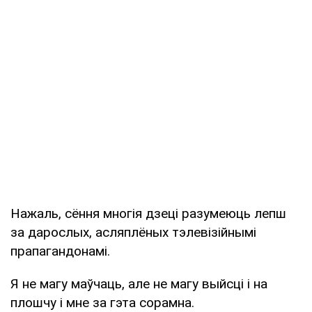
Нажаль, сёння многія дзеці разумеюць лепш
за дарослых, асляплёных тэлевізійнымі
прапагандонамі.
Я не магу маўчаць, але не магу выйсці і на
плошчу і мне за гэта сорамна.