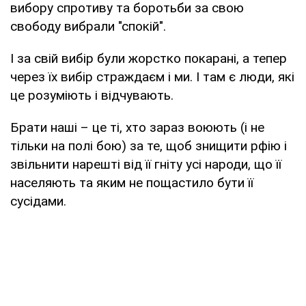
вибору спротиву та боротьби за свою
свободу вибрали "спокій".
І за свій вибір були жорстко покарані, а тепер
через їх вибір страждаєм і ми. І там є люди, які
це розуміють і відчувають.
Брати наші – це ті, хто зараз воюють (і не
тільки на полі бою) за те, щоб знищити рфію і
звільнити нарешті від її гніту усі народи, що її
населяють та яким не пощастило бути її
сусідами.