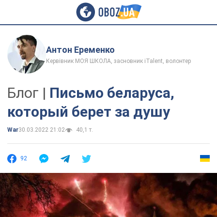
Антон Еременко
Кервівник МОЯ ШКОЛА, засновник iTalent, волонтер
Блог |
Письмо беларуса,
который берет за душу
War
30.03.2022 21:02
40,1 т.
92