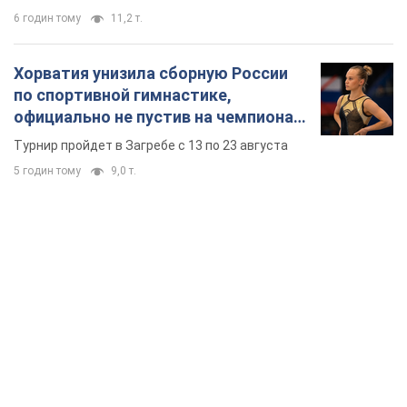
6 годин тому
11,2 т.
Хорватия унизила сборную России
по спортивной гимнастике,
официально не пустив на чемпионат
Европы основных спортсменов
Турнир пройдет в Загребе с 13 по 23 августа
5 годин тому
9,0 т.