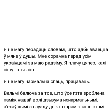
Я не магу перадаць словамі, што адбывваецца
ў мяне ў душы. Мне сорамна перад усімі
украінцамі за маю радзіму. Я плачу цяпер, калі
пішу гэты ліст.
Я не магу нармальна спаць, працаваць.
Вельмі балюча за тое, што ўсё гэта зроблена
паміж нашай волі дзьвума ненармальнымі,
з'ехаўшымі з глузду дыктатарамі-фашыстамі.