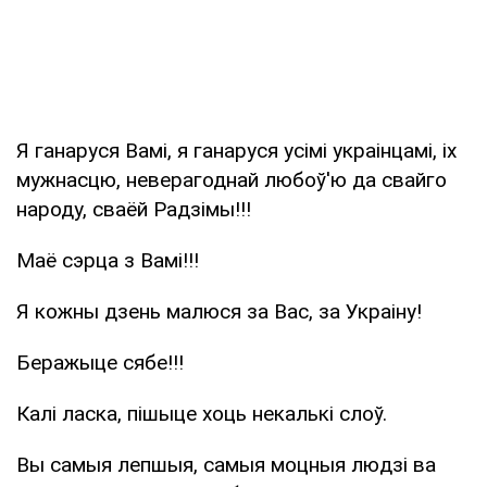
Я ганаруся Вамі, я ганаруся усімі украінцамі, іх
мужнасцю, неверагоднай любоў'ю да свайго
народу, сваёй Радзімы!!!
Маё сэрца з Вамі!!!
Я кожны дзень малюся за Вас, за Украіну!
Беражыце сябе!!!
Калі ласка, пішыце хоць некалькі слоў.
Вы самыя лепшыя, самыя моцныя людзі ва