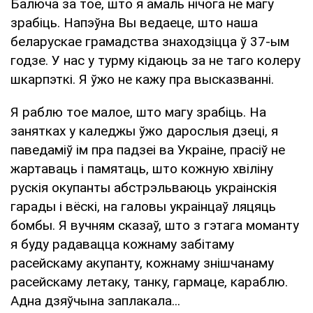
Балюча за тое, што я амаль нічога не магу
зрабіць. Напэўна Вы ведаеце, што наша
беларускае грамадства знаходзіцца ў 37-ым
годзе. У нас у турму кідаюць за не таго колеру
шкарпэткі. Я ўжо не кажу пра высказванні.
Я раблю тое малое, што магу зрабіць. На
занятках у каледжы ўжо дарослыя дзеці, я
паведаміў ім пра падзеі ва Украіне, прасіў не
жартаваць і памятаць, што кожную хвіліну
рускія окупанты абстрэльваюць украінскія
гарады і вёскі, на галовы украінцаў ляцяць
бомбы. Я вучням сказаў, што з гэтага моманту
я буду радавацца кожнаму забітаму
расейскаму акупанту, кожнаму знішчанаму
расейскаму летаку, танку, гармаце, караблю.
Адна дзяўчына заплакала...