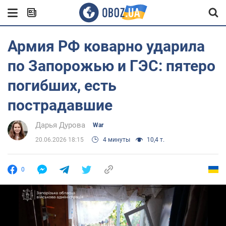
Армия РФ коварно ударила
по Запорожью и ГЭС: пятеро
погибших, есть
пострадавшие
Дарья Дурова
War
20.06.2026 18:15
4 минуты
10,4 т.
0