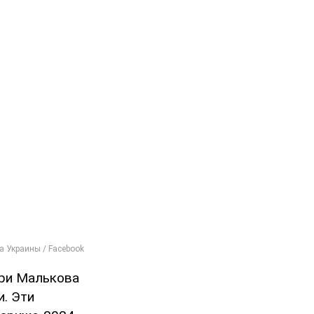
ери Малькова
и. Эти