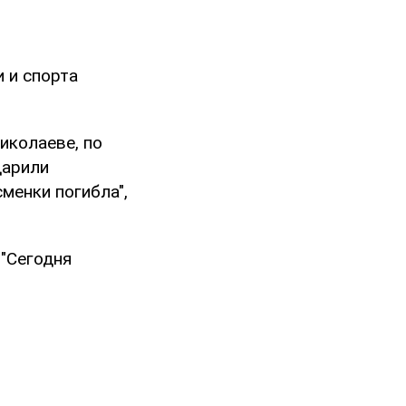
 и спорта
иколаеве, по
дарили
менки погибла",
 "Сегодня