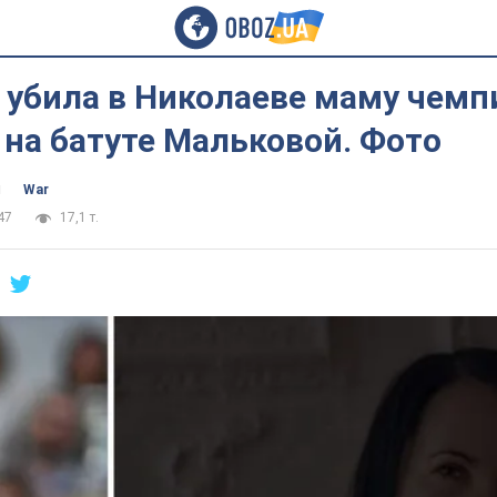
 убила в Николаеве маму чемп
на батуте Мальковой. Фото
ч
War
47
17,1 т.