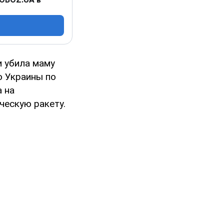
и убила маму
ю Украины по
 на
ческую ракету.