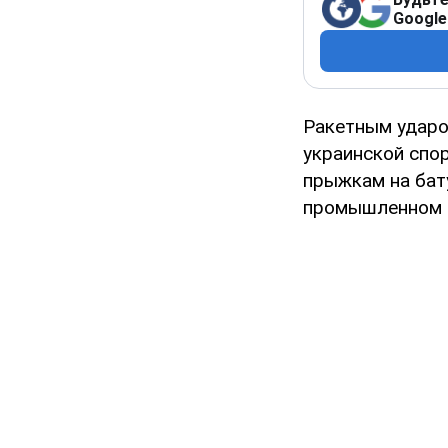
Google
Ракетным ударом
украинской спо
прыжкам на бат
промышленном п