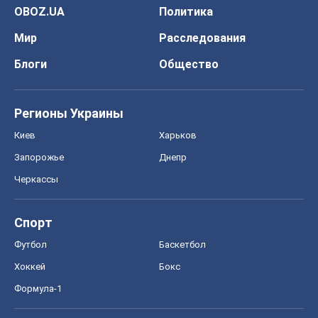
Запорожье
Днепр
Черкассы
Спорт
Футбол
Баскетбол
Хоккей
Бокс
Формула-1
Моя школа
ГДЗ
Учебники
Онлайн уроки
ДПА
ЗНО
НМТ
СНГ решебники