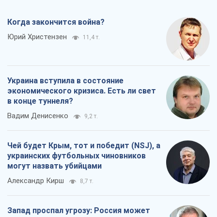
в конце туннеля?
Вадим Денисенко
9,2 т.
Чей будет Крым, тот и победит (NSJ), а
украинских футбольных чиновников
могут назвать убийцами
Александр Кирш
8,7 т.
Запад проспал угрозу: Россия может
проверить НАТО войной
Леонид Невзлин
9,3 т.
Все мнения