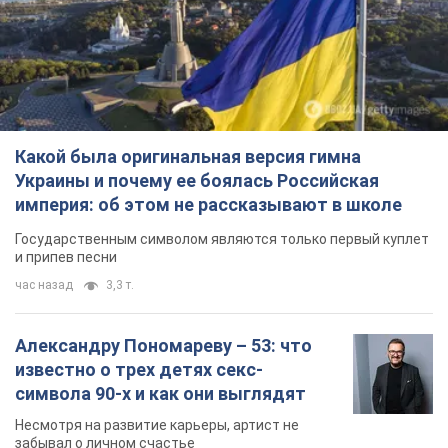
империя: об этом не рассказывают в школе
Государственным символом являются только первый куплет
и припев песни
час назад
3,3 т.
Александру Пономареву – 53: что
известно о трех детях секс-
символа 90-х и как они выглядят
Несмотря на развитие карьеры, артист не
забывал о личном счастье
7 часов назад
6,9 т.
В ПриватБанке рассказали,
действительны ли доллары 1996
года: принимают ли обменники и
банки такие купюры
Что делать, если банки и обменники не
принимают старые доллары