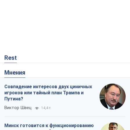
Rest
Мнения
Совпадение интересов двух циничных
игроков или тайный план Трампа и
Путина?
Виктор Швец
14,4 т.
Минск готовится к функционированию
в условиях масштабного военного
кризиса
Александр Левченко
18,7 т.
Ни оружия, ни людей: как Лукашенко
создает новую армию
Игар Тышкевич
15,8 т.