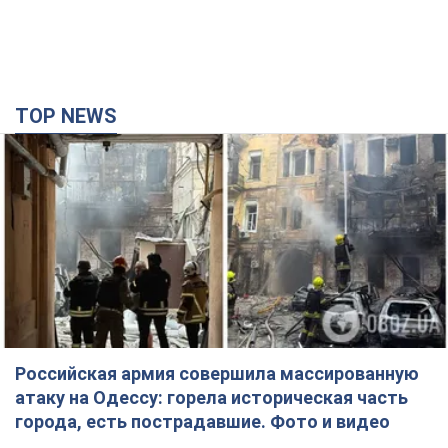
Российская армия совершила массированную
атаку на Одессу: горела историческая часть
города, есть пострадавшие. Фото и видео
Для террора враг применил ракеты и дроны
час назад
28,1 т.
Депутаты взяли деньги из бюджета на аренду
элитных квартир в Киеве: кто из
парламентариев просил средства и где
поселился
Как работает особая социальная гарантия и кто ею
пользуется