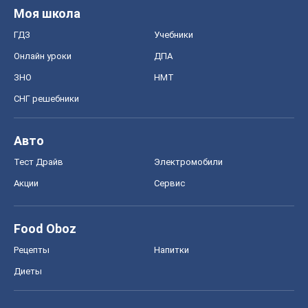
Авто
Тест Драйв
Электромобили
Акции
Сервис
Food Oboz
Рецепты
Напитки
Диеты
Экономика
Рынки и компании
Mакроэкономика
MedOboz
Новости медицины
MAMACLUB