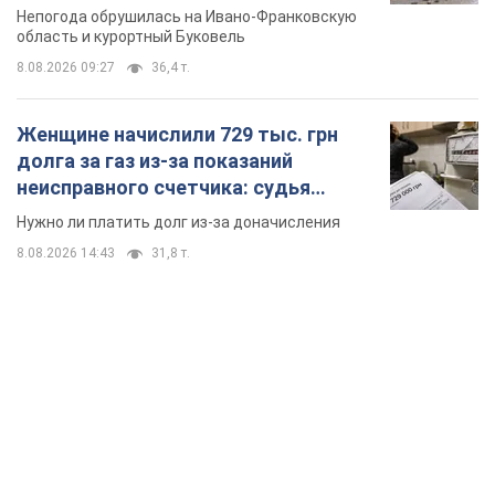
Непогода обрушилась на Ивано-Франковскую
область и курортный Буковель
8.08.2026 09:27
36,4 т.
Женщине начислили 729 тыс. грн
долга за газ из-за показаний
неисправного счетчика: судья
вынес неожиданное решение
Нужно ли платить долг из-за доначисления
8.08.2026 14:43
31,8 т.