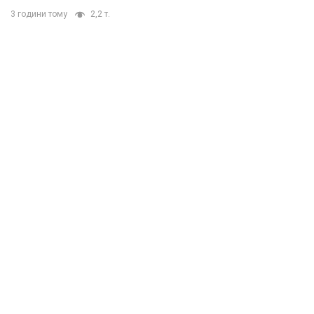
3 години тому
2,2 т.