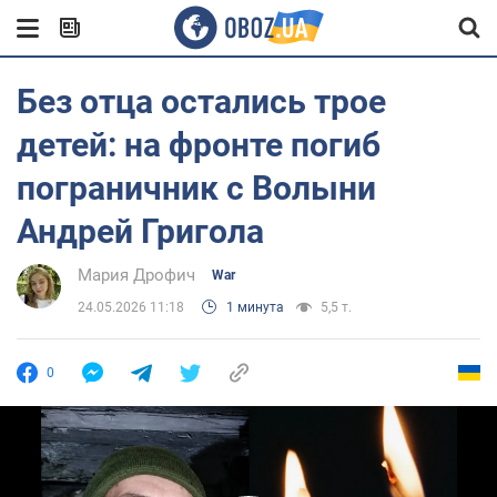
Без отца остались трое
детей: на фронте погиб
пограничник с Волыни
Андрей Григола
Мария Дрофич
War
24.05.2026 11:18
1 минута
5,5 т.
0