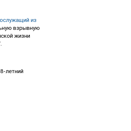
нослужащий из
льную взрывную
нской жизни
.
38-летний