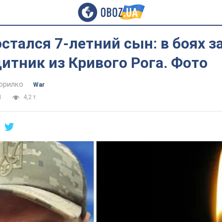
остался 7-летний сын: в боях з
итник из Кривого Рога. Фото
орилко
War
1
4,2 т.