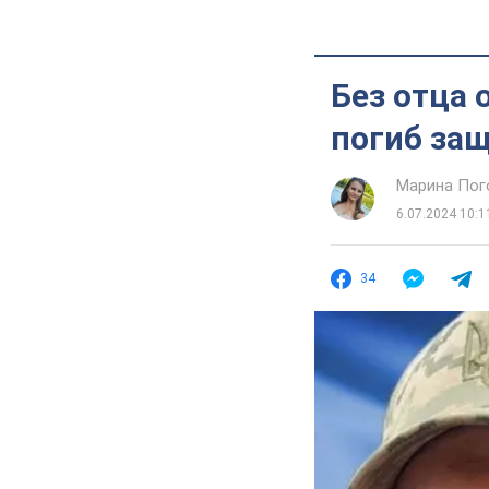
Без отца 
погиб защ
Марина Пог
6.07.2024 10:1
34