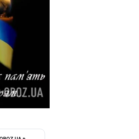
 OBOZ.UA в