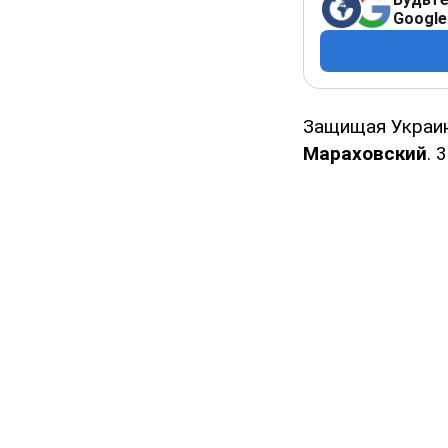
Google
Защищая Украин
Мараховский
. 