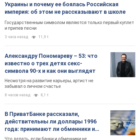
Украины и почему ее боялась Российская
империя: об этом не рассказывают в школе
Государственным символом являются только первый куплет
и припев песни
3 часа назад
11,9 т.
Александру Пономареву – 53: что
известно о трех детях секс-
символа 90-х и как они выглядят
Несмотря на развитие карьеры, артист не
забывал о личном счастье
8 часов назад
8,1 т.
В ПриватБанке рассказали,
действительны ли доллары 1996
года: принимают ли обменники и
банки такие купюры
Что делать, если банки и обменники не