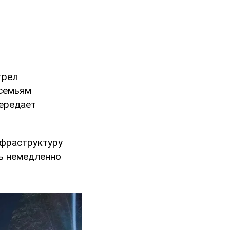
трел
 семьям
передает
нфраструктуру
ь немедленно