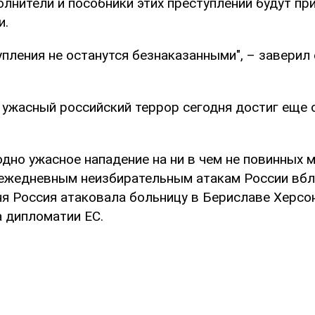
лнители и пособники этих преступлений будут пр
и.
пления не останутся безнаказанными", – заверил
о ужасный российский террор сегодня достиг еще
дно ужасное нападение на ни в чем не повинных 
 ежедневным неизбирательным атакам России вбл
ня Россия атаковала больницу в Бериславе Херсон
а дипломатии ЕС.