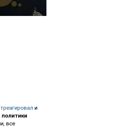
отреагировал
и
и политики
и, все