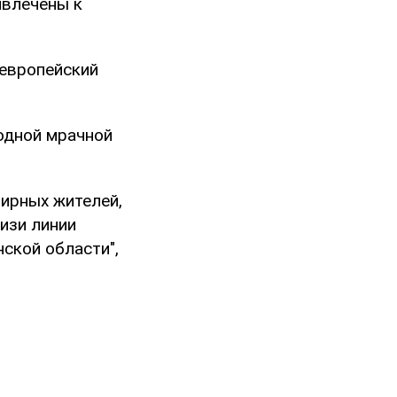
ивлечены к
 европейский
 одной мрачной
мирных жителей,
изи линии
ской области",