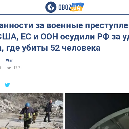
анности за военные преступле
 США, ЕС и ООН осудили РФ за у
а, где убиты 52 человека
ч
War
5
17,7 т.