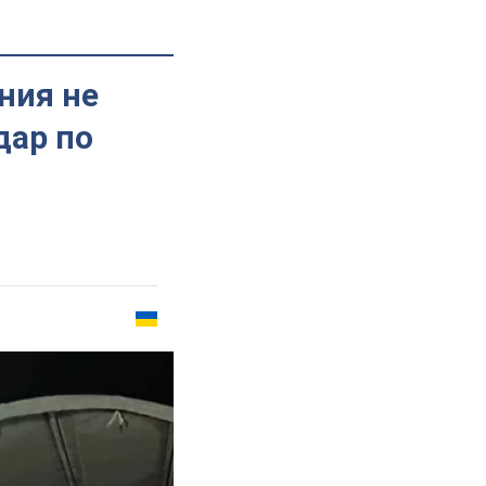
ния не
дар по