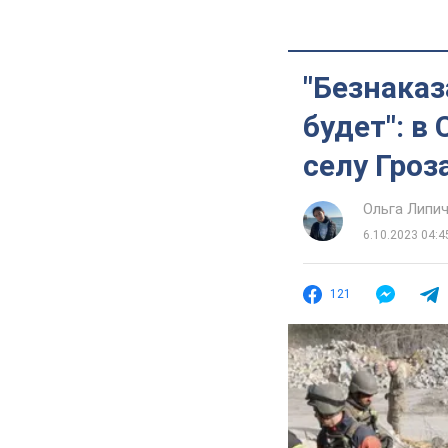
"Безнаказ
будет": в
селу Гроз
Ольга Липи
6.10.2023 04:4
121