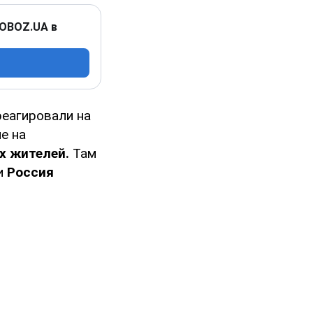
 OBOZ.UA в
еагировали на
е на
х жителей.
Там
 и
Россия