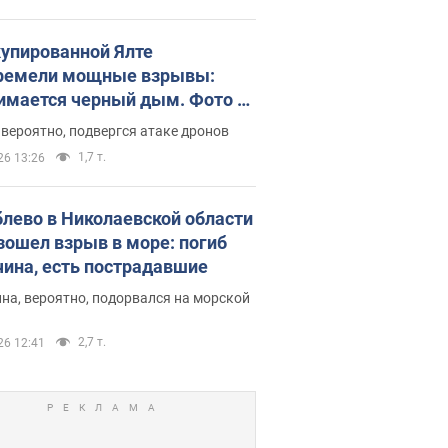
купированной Ялте
ремели мощные взрывы:
имается черный дым. Фото и
о
 вероятно, подвергся атаке дронов
1,7 т.
26 13:26
блево в Николаевской области
зошел взрыв в море: погиб
ина, есть пострадавшие
на, вероятно, подорвался на морской
2,7 т.
26 12:41