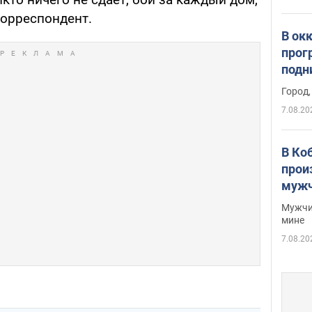
корреспондент.
В ок
прог
подн
виде
Город,
7.08.20
В Ко
прои
мужч
Мужчи
мине
7.08.20