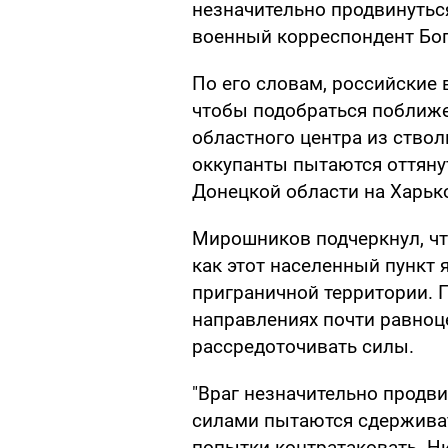
незначительно продвинуться
военный корреспондент Бо
По его словам, российские 
чтобы подобраться поближе
областного центра из ство
оккупанты пытаются оттяну
Донецкой области на Харьк
Мирошников подчеркнул, что
как этот населенный пункт 
приграничной территории. П
направлениях почти равноце
рассредоточивать силы.
"Враг незначительно продв
силами пытаются сдерживат
попытки контратаковать. Ни