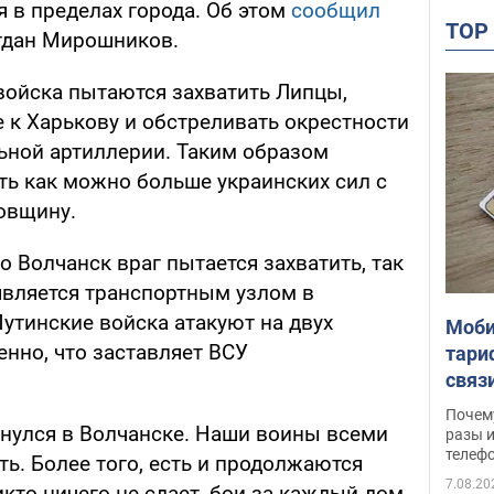
 в пределах города. Об этом
сообщил
TO
гдан Мирошников.
войска пытаются захватить Липцы,
 к Харькову и обстреливать окрестности
льной артиллерии. Таким образом
ть как можно больше украинских сил с
овщину.
 Волчанск враг пытается захватить, так
является транспортным узлом в
утинские войска атакуют на двух
Моби
нно, что заставляет ВСУ
тари
связ
жало
Почем
инулся в Волчанске. Наши воины всеми
разы и
телеф
ь. Более того, есть и продолжаются
7.08.20
кто ничего не сдает, бои за каждый дом,