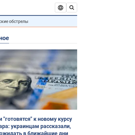
ские обстрелы
ное
и "готовятся" к новому курсу
ара: украинцам рассказали,
 ожидать в ближайшие дни