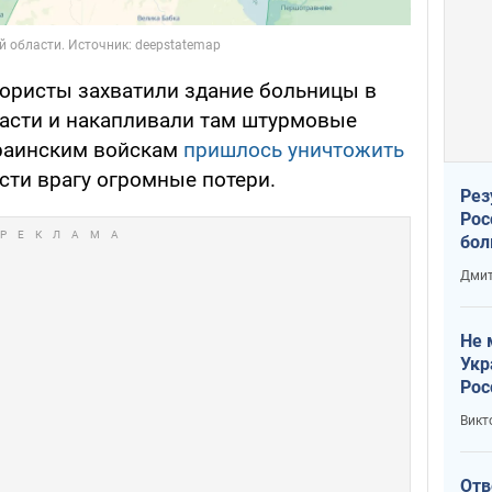
ористы захватили здание больницы в
асти и накапливали там штурмовые
краинским войскам
пришлось уничтожить
сти врагу огромные потери.
Рез
Рос
бол
Дмит
Не 
Укр
Рос
Викт
Отв