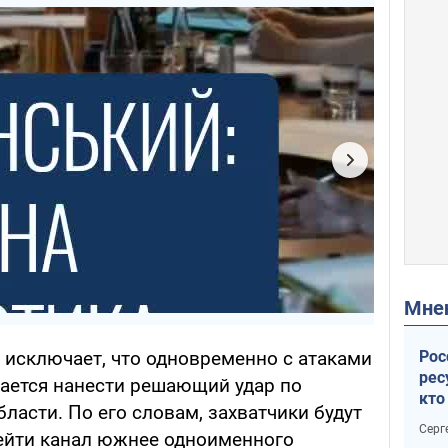
Мн
Рос
 исключает, что одновременно с атаками
рес
ается нанести решающий удар по
кто
ласти. По его словам, захватчики будут
дик
Серг
ейти канал южнее одноименного