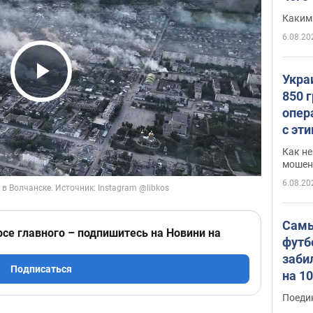
Каким
6.08.20
Укра
Play Video
850 
опер
с эт
Как не
мошен
6.08.20
Самы
рсе главного – подпишитесь на Новини на
футб
заби
Подписаться
на 1
Виде
Поеди