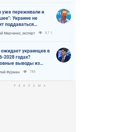
 уже переживали и
шее": Украине не
ит поддаваться
аянию из-за
4,1 т.
ей Марченко, эксперт
етного террора
 ожидает украинцев в
6-2028 годах?
овные выводы из
ых прогнозов от НБУ
786
лий Фурман