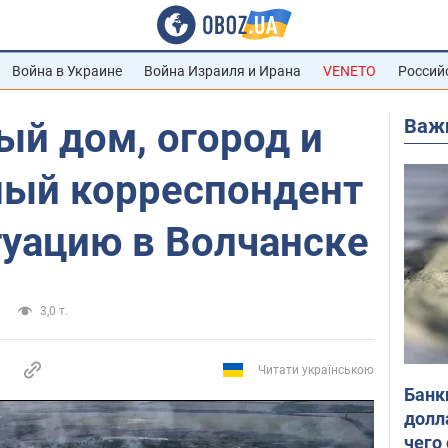
Война в Украине
Война Израиля и Ирана
VENETO
Россий
Важ
ый дом, огород и
нный корреспондент
туацию в Волчанске
3,0 т.
Читати українською
Банк
долл
чего