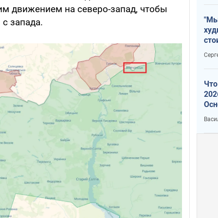
м движением на северо-запад, чтобы
"Мы
с запада.
худ
сто
отч
Серг
рак
Что
202
Осн
нов
Васи