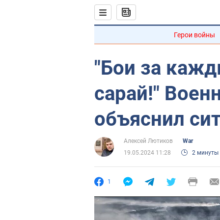
Герои войны
"Бои за кажд
сарай!" Вое
объяснил си
Алексей Лютиков
War
19.05.2024 11:28
2 минуты
1