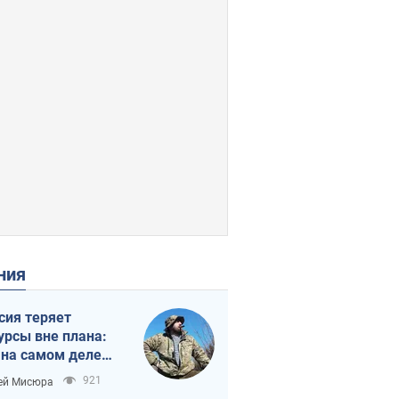
ения
сия теряет
урсы вне плана:
 на самом деле
тует темп войны
921
ей Мисюра