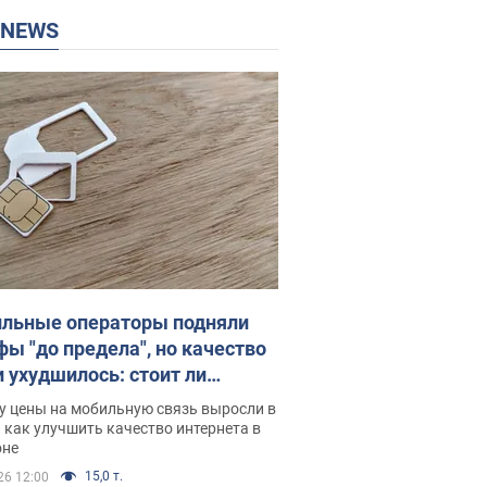
P NEWS
льные операторы подняли
фы "до предела", но качество
и ухудшилось: стоит ли
ваться на цены
у цены на мобильную связь выросли в
 как улучшить качество интернета в
оне
15,0 т.
26 12:00