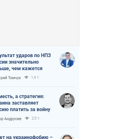
ультат ударов по НПЗ
сии значительно
ьше, чем кажется
1,4 т.
рий Томчук
месть, а стратегия:
аина заставляет
сию платить за войну
2,5 т.
ор Андрусив
ет на украинофобию –