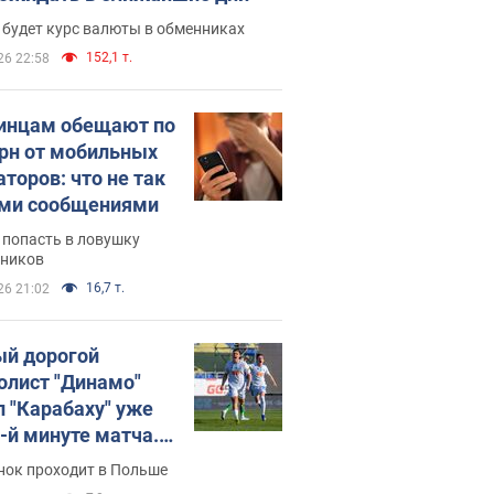
 будет курс валюты в обменниках
152,1 т.
26 22:58
инцам обещают по
грн от мобильных
аторов: что не так
ими сообщениями
 попасть в ловушку
ников
16,7 т.
26 21:02
й дорогой
олист "Динамо"
л "Карабаху" уже
0-й минуте матча.
о
нок проходит в Польше