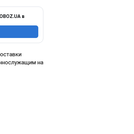
 OBOZ.UA в
доставки
еннослужащим на