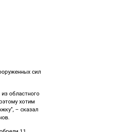
ооруженных сил
, из областного
поэтому хотим
жку", – сказал
нов.
обрели 11