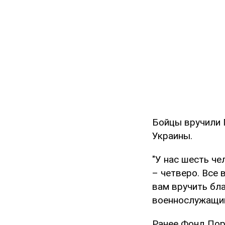
Бойцы вручили 
Украины.
"У нас шесть че
– четверо. Все 
вам вручить бл
военнослужащий
Ранее Фонд Пор