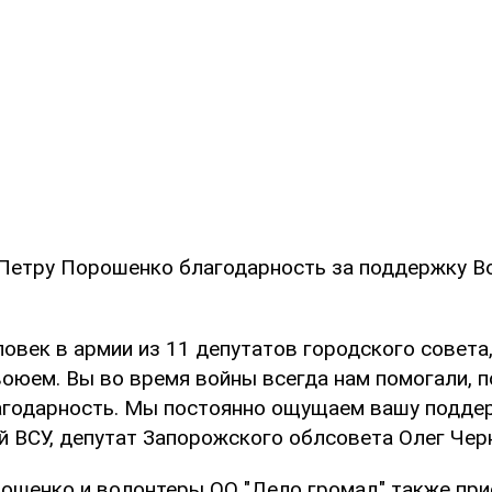
Петру Порошенко благодарность за поддержку В
ловек в армии из 11 депутатов городского совета
воюем. Вы во время войны всегда нам помогали, 
агодарность. Мы постоянно ощущаем вашу поддер
 ВСУ, депутат Запорожского облсовета Олег Чер
ошенко и волонтеры ОО "Дело громад" также при