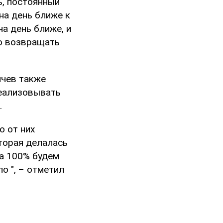
ь, постоянный
на день ближе к
а день ближе, и
ко возвращать
ичев также
реализовывать
.
о от них
торая делалась
ба 100% будем
о ", – отметил