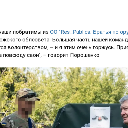
– наши побратимы из
ОО "Res_Publica. Братья по о
ожского облсовета. Большая часть нашей команд
ся волонтерством, – и я этим очень горжусь. При
а повсюду свои", – говорит Порошенко.