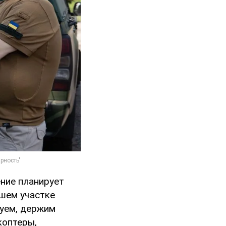
ние планирует
ашем участке
руем, держим
коптеры,