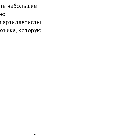
ить небольшие
но
м артиллеристы
ехника, которую