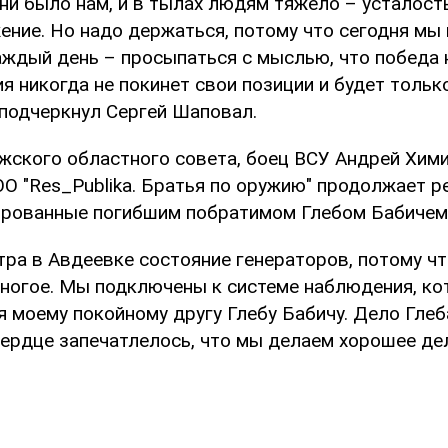
ни было нам, и в тылах людям тяжело – усталост
ение. Но надо держаться, потому что сегодня мы 
аждый день – просыпаться с мыслью, что победа н
я никогда не покинет свои позиции и будет толь
 подчеркнул Сергей Шаповал.
жского областного совета, боец ВСУ Андрей Хим
ОО "Res_Publika. Братья по оружию" продолжает 
ированные погибшим побратимом Глебом Бабичем
тра в Авдеевке состояние генераторов, потому чт
многое. Мы подключены к системе наблюдения, ко
я моему покойному другу Глебу Бабичу. Дело Гле
ердце запечатлелось, что мы делаем хорошее дел