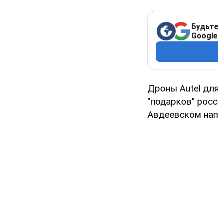
Будьте
Google
Дроны Autel дл
"подарков" рос
Авдеевском нап