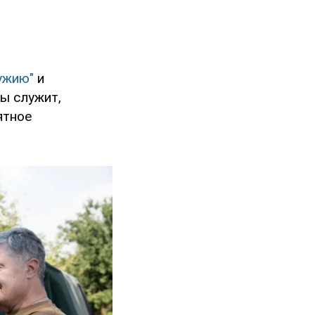
ружию"
и
ы служит,
ятное