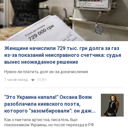
Женщине начислили 729 тыс. грн долга за газ
из-за показаний неисправного счетчика: судья
вынес неожиданное решение
Нужно ли платить долг из-за доначисления
7 часов назад
11,9 т.
"Это Украина напала!" Оксана Вояж
разоблачила киевского поэта,
которого "зазомбировали": он даже
русского не знал, а теперь хочет
Как отметила артистка, писатель был
геноцида украинцев
поклонником Украины, но после переезда в РФ