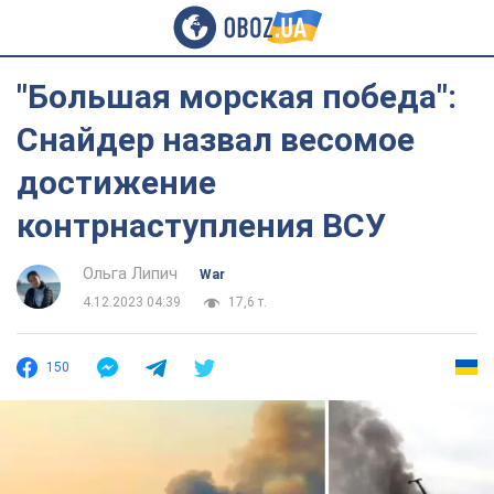
"Большая морская победа":
Снайдер назвал весомое
достижение
контрнаступления ВСУ
Ольга Липич
War
4.12.2023 04:39
17,6 т.
150