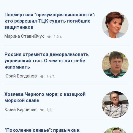
Посмертная "презумпция виновности":
кто разрешил ТЦК судить погибших
защитников
Марина Ставнійчук
1,6 т.
Россия стремится деморализовать
украинский тыл. О чем стоит себе
напомнить
Юрий Богданов
1,2 т.
Хозяева Черного моря: о казацкой
морской славе
Юрий Кирпичев
1,4 т.
"Поколение оливье": привычка к