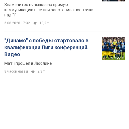
Супруга тяжелобольного Джо Байдена
назвала первый симптом, который
сигнализировал о его "агрессивном" раке
Сначала врачи не обратили на это должного внимания
6.08.2026 12:46
16,5 т.
Отпуск Леси Никитюк в Карпатах
обернулся скандалом: почему
ведущую несправедливо захейтили
Знаменитость вышла на прямую
коммуникацию в сети и расставила все точки
над "i"
6.08.2026 17:32
13,2 т.
"Динамо" с победы стартовало в