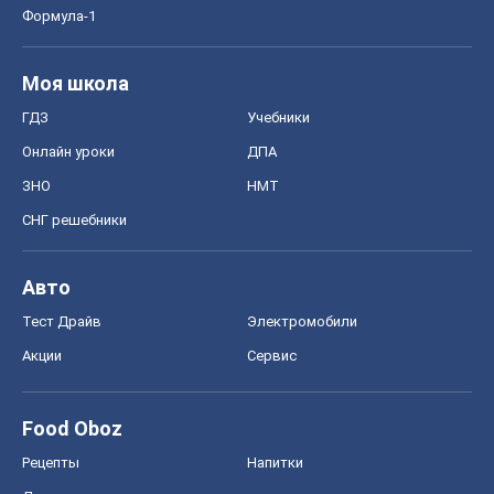
Блоги
Общество
Регионы Украины
Киев
Харьков
Запорожье
Днепр
Черкассы
Спорт
Футбол
Баскетбол
Хоккей
Бокс
Формула-1
Моя школа
ГДЗ
Учебники
Онлайн уроки
ДПА