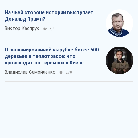
Rest
Мнения
Кремль переносит войну в тыл Европы:
под угрозой критическая логистика
Виктор Ягун
10,2 т.
На чьей стороне истории выступает
Дональд Трамп?
Виктор Каспрук
8,4 т.