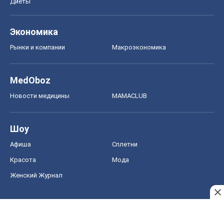
ЗНО
НМТ
СНГ решебники
Авто
Тест Драйв
Электромобили
Акции
Сервис
Food Oboz
Рецепты
Напитки
Диеты
Экономика
Рынки и компании
Mакроэкономика