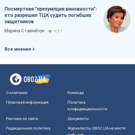
Андрей Клименко
2,3 т.
Два супертурнира Магучих: спортивній
календарь осени-2026
Александр Липенко
6,7 т.
Ракетный щит и меч Украины: ставка
на производство собственных ракет
Кирилл Татаринов
3,0 т.
Посмертная "презумпция виновности":
кто разрешил ТЦК судить погибших
защитников
Марина Ставнійчук
6,9 т.