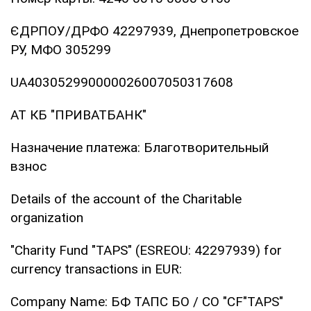
ЄДРПОУ/ДРФО 42297939, Днепропетровское
РУ, МФО 305299
UA403052990000026007050317608
АТ КБ "ПРИВАТБАНК"
Назначение платежа: Благотворительный
взнос
Details of the account of the Charitable
organization
"Charity Fund "TAPS" (ESREOU: 42297939) for
currency transactions in EUR:
Company Name: БФ TAПC БО / CO "CF"TAPS"