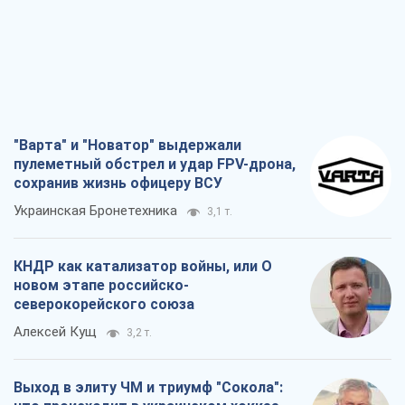
сохранив жизнь офицеру ВСУ
Украинская Бронетехника
3,1 т.
КНДР как катализатор войны, или О
новом этапе российско-
северокорейского союза
Алексей Кущ
3,2 т.
Выход в элиту ЧМ и триумф "Сокола":
что происходит в украинском хоккее
Александр Липенко
1,2 т.
Что ожидает украинцев в 2026-2028
годах? Основные выводы из новых
прогнозов от НБУ
Василий Фурман
22,2 т.