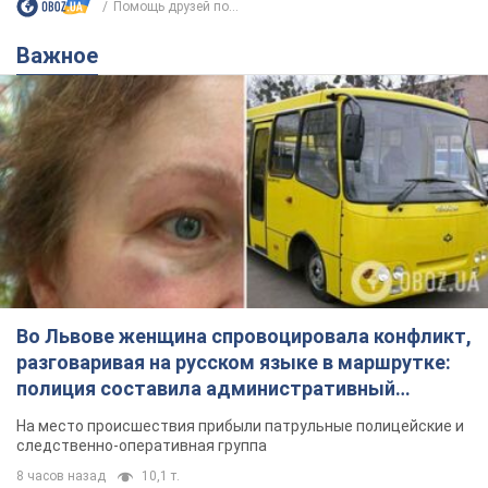
Во Львове женщина спровоцировала конфликт,
разговаривая на русском языке в маршрутке:
полиция составила административный
протокол. Видео
На место происшествия прибыли патрульные полицейские и
следственно-оперативная группа
8 часов назад
10,1 т.
"Воюют, потому что глупы": в
Черновцах водитель автобуса
проявил неуважение к украинским
военным и поплатился за это.
Водителя уволили после конфликта с
Видео
пассажирами и оскорблений в адрес военных
11 часов назад
8,8 т.