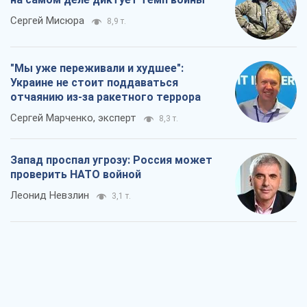
Запад проспал угрозу: Россия может
проверить НАТО войной
Леонид Невзлин
3,1 т.
"Варта" и "Новатор" выдержали
пулеметный обстрел и удар FPV-дрона,