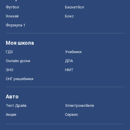
Онлайн уроки
ДПА
ЗНО
НМТ
СНГ решебники
Авто
Тест Драйв
Электромобили
Акции
Сервис
Food Oboz
Рецепты
Напитки
Диеты
Экономика
Рынки и компании
Mакроэкономика