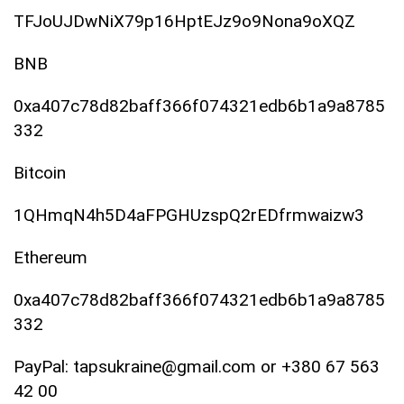
TFJoUJDwNiX79p16HptEJz9o9Nona9oXQZ
BNB
0xa407c78d82baff366f074321edb6b1a9a8785
332
Bitcoin
1QHmqN4h5D4aFPGHUzspQ2rEDfrmwaizw3
Ethereum
0xa407c78d82baff366f074321edb6b1a9a8785
332
PayPal: tapsukraine@gmail.com or +380 67 563
42 00