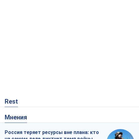
Rest
Мнения
Россия теряет ресурсы вне плана: кто
на самом деле диктует темп войны
Сергей Мисюра
8,9 т.
"Мы уже переживали и худшее":
Украине не стоит поддаваться
отчаянию из-за ракетного террора
Сергей Марченко, эксперт
8,3 т.