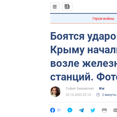
Герои войны
Боятся ударо
Крыму начали
возле желе
станций. Фот
София Закревская
War
25.10.2023 22:14
2 минуты
21