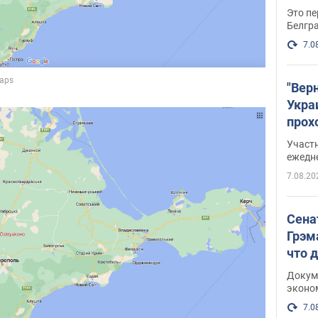
Это пе
Белгр
7.0
"Вер
Укра
прох
плак
Участ
ежедн
7.08.20
Сена
Грэм
что 
Докум
эконо
7.0