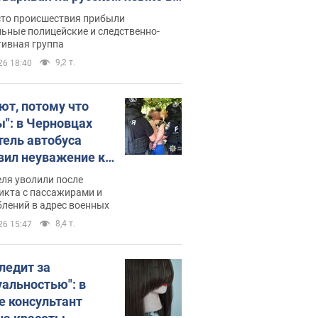
рутке: полиция составила
сто происшествия прибыли
нистративный протокол.
ьные полицейские и следственно-
тивная группа
о
9,2 т.
26 18:40
ют, потому что
ы": в Черновцах
тель автобуса
вил неуважение к
инским военным и
ля уволили после
тился за это.
икта с пассажирами и
лений в адрес военных
о
8,4 т.
26 15:47
следит за
уальностью": в
е консультант