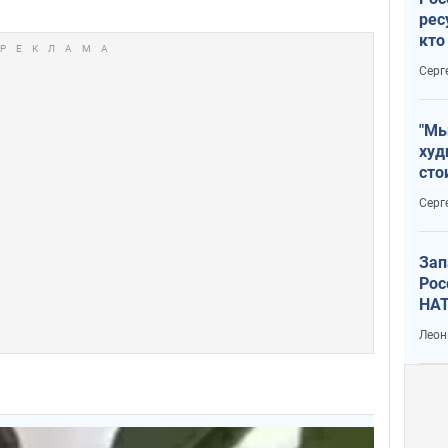
рес
кто
дик
Серг
"Мы
худ
сто
отч
Серг
рак
Зап
Рос
НАТ
Леон