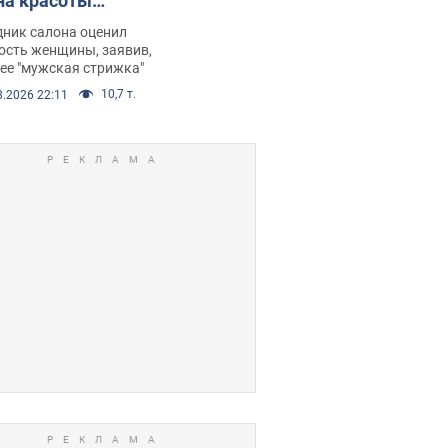
на красоты
рбил женщину
дник салона оценил
е химиотерапии,
ость женщины, заявив,
нее "мужская стрижка"
орелся скандал.
10,7 т.
8.2026 22:11