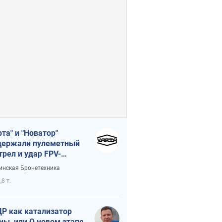
рта" и "Новатор"
ержали пулеметный
трел и удар FPV-
на, сохранив жизнь
инская Бронетехника
церу ВСУ
,8 т.
Р как катализатор
ны, или О новом этапе