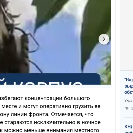
"Ва
выд
обс
избегают концентрации большого
дро
Укра
офи
 месте и могут оперативно грузить ее
2
ону линии фронта. Отмечается, что
не стараются исключительно в ночное
КНД
ак можно меньше внимания местного
вой