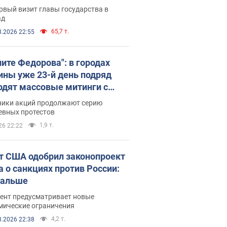
рвый визит главы государства в
ад
65,7 т.
8.2026 22:55
ните Федорова": в городах
ины уже 23-й день подряд
одят массовые митинги с
атами. Фото и видео
ники акций продолжают серию
евных протестов
1,9 т.
26 22:22
т США одобрил законопроект
а о санкциях против России:
дальше
ент предусматривает новые
мические ограничения
4,2 т.
8.2026 22:38