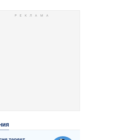
ения
сия теряет