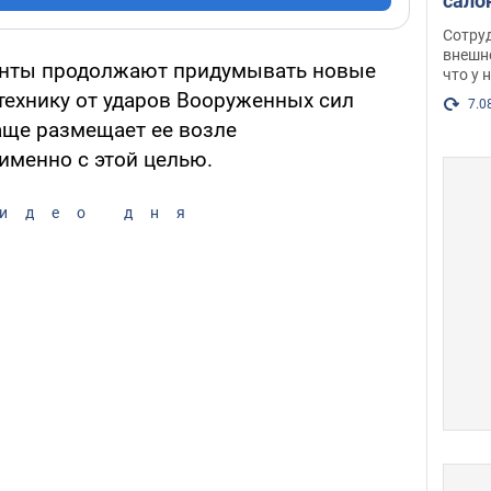
сало
оско
Сотру
посл
внешн
анты продолжают придумывать новые
что у 
разг
технику от ударов Вооруженных сил
Фото
7.0
аще размещает ее возле
именно с этой целью.
идео дня