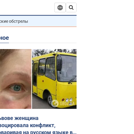
ские обстрелы
ное
ьвове женщина
воцировала конфликт,
оваривая на русском языке в