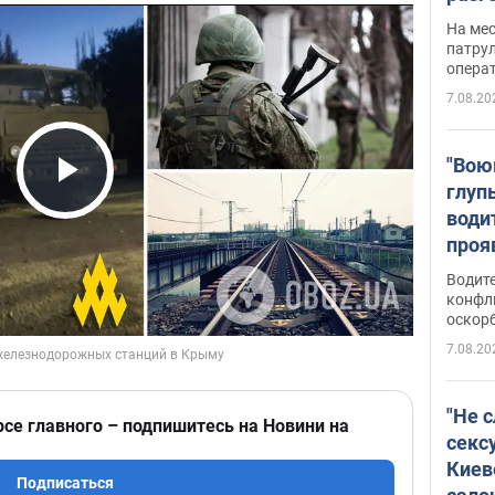
марш
На ме
адми
патрул
опера
Виде
7.08.20
"Вою
глуп
Play Video
води
проя
укра
Водите
попла
конфл
оскорб
Виде
7.08.20
"Не 
рсе главного – подпишитесь на Новини на
секс
Киев
Подписаться