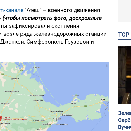
am-канале
"Атеш" – военного движения
р
(чтобы посмотреть фото, доскролльте
нты зафиксировали скопления
и возле ряда железнодорожных станций
TO
, Джанкой, Симферополь Грузовой и
Зеле
Серб
Вучи