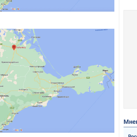
Мн
Рос