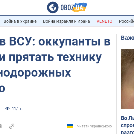
Война в Украине
Война Израиля и Ирана
VENETO
Россий
Важ
в ВСУ: оккупанты в
 прятать технику
знодорожных
о
11,1 т.
Во Л
спро
Читати українською
разг