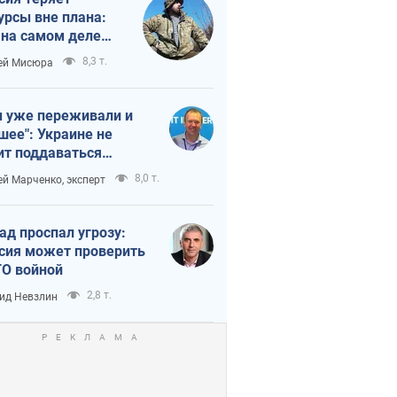
урсы вне плана:
 на самом деле
тует темп войны
8,3 т.
ей Мисюра
 уже переживали и
шее": Украине не
ит поддаваться
аянию из-за
8,0 т.
ей Марченко, эксперт
етного террора
ад проспал угрозу:
сия может проверить
О войной
2,8 т.
ид Невзлин