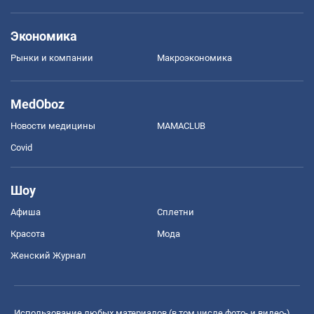
Экономика
Рынки и компании
Mакроэкономика
MedOboz
Новости медицины
MAMACLUB
Covid
Шоу
Афиша
Сплетни
Красота
Мода
Женский Журнал
Использование любых материалов (в том числе фото- и видео-),