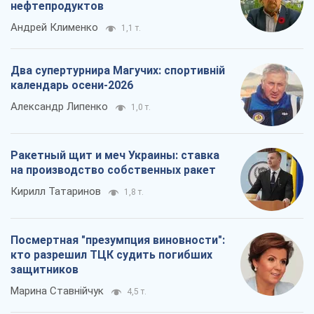
нефтепродуктов
Андрей Клименко
1,1 т.
Два супертурнира Магучих: спортивній
календарь осени-2026
Александр Липенко
1,0 т.
Ракетный щит и меч Украины: ставка
на производство собственных ракет
Кирилл Татаринов
1,8 т.
Посмертная "презумпция виновности":
кто разрешил ТЦК судить погибших
защитников
Марина Ставнійчук
4,5 т.