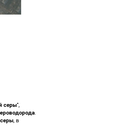
й серы
",
сероводорода
.
 серы
, в