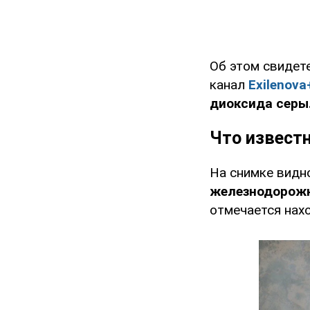
Об этом свидет
канал
Exilenova
диоксида серы
Что извест
На снимке видн
железнодорожн
отмечается нах