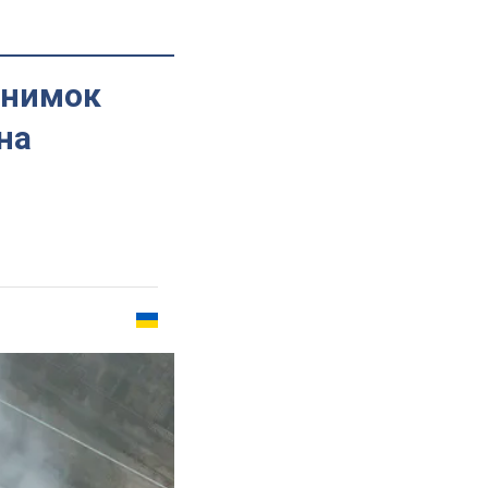
снимок
на