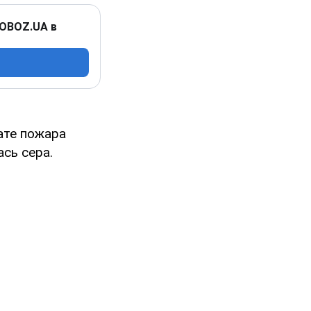
 OBOZ.UA в
тате пожара
ась сера.