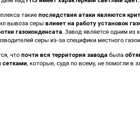
о дым над
ГПЗ имеет характерный светлый цвет.
плекса такие
последствия атаки являются кри
ил вывоза серы
влияет на работу установок га
ботки газоконденсата
. Завод является одним из 
изводителей серы из-за специфики местного газо
ся, что
почти вся территория завода
была
обтя
 сетками
, которые, судя по всему, не помогли в 