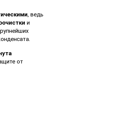
тическими
, ведь
зоочистки
и
крупнейших
конденсата.
нута
защите от