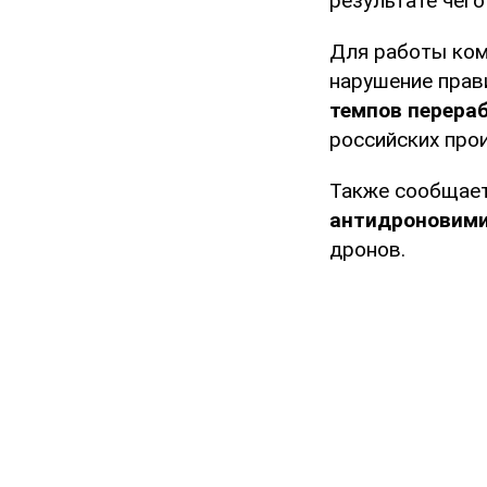
результате чег
Для работы ком
нарушение прав
темпов перера
российских про
Также сообщает
антидроновими
дронов.