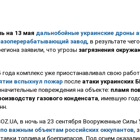
ь на 13 мая
дальнобойные украинские дроны а
газоперерабатывающий завод
, в результате чег
региона заявили, что угрозы
загрязнения окружа
 года комплекс уже приостанавливал свою работу,
ятии вспыхнул пожар
после
атаки украинских 
значительные повреждения на объекте:
пламя по
роизводству газового конденсата
, имевшую го
нн.
OZ.UA, в ночь на 23 сентября Вооруженные Силы
 по важным объектам российских оккупантов
, 
ставки топлива и боеприпасов. Под огнем оказал