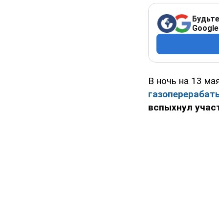
Будьте
Google
В ночь на 13 м
газоперерабат
вспыхнул учас