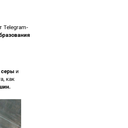
т Telegram-
образования
 серы
и
га, как
шин.