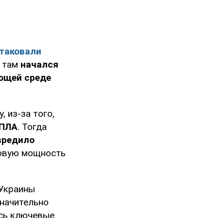
таковали
о там
начался
ющей среде
 из-за того,
БПЛА
. Тогда
вредило
довую мощность
 Украины
значительно
ись ключевые