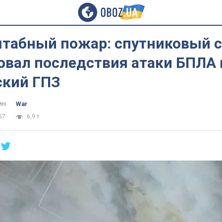
табный пожар: спутниковый 
овал последствия атаки БПЛА 
ский ГПЗ
ин
War
57
6,9 т.