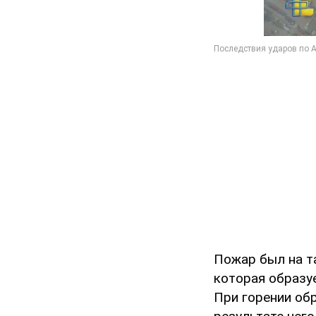
Пожар был на т
которая образу
При горении о