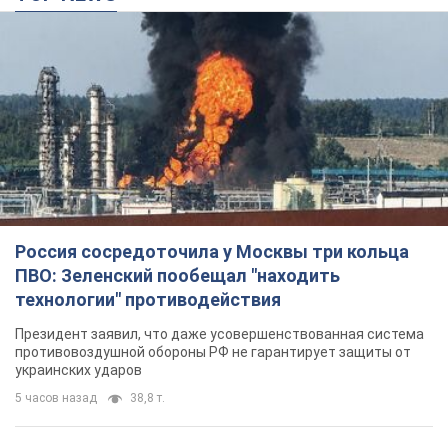
Россия сосредоточила у Москвы три кольца
ПВО: Зеленский пообещал "находить
технологии" противодействия
Президент заявил, что даже усовершенствованная система
противовоздушной обороны РФ не гарантирует защиты от
украинских ударов
5 часов назад
38,8 т.
Украина приобрела у Турции 70 баллистических
ракет и многое другое вооружение: в Госдепе
США обнародовали список
Госдеп уже проинформировал об этом американский
Конгресс
6 часов назад
10,6 т.
"Нас услышали лишь одним ухом": в городах