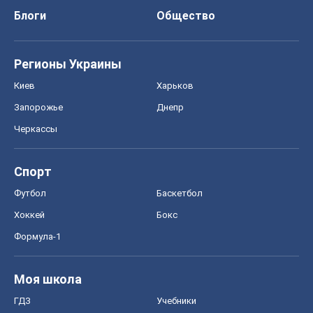
Спорт
Футбол
Баскетбол
Хоккей
Бокс
Формула-1
Моя школа
ГДЗ
Учебники
Онлайн уроки
ДПА
ЗНО
НМТ
СНГ решебники
Авто
Тест Драйв
Электромобили