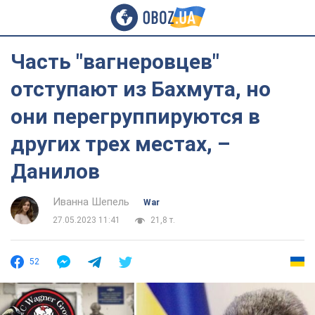
Часть "вагнеровцев"
отступают из Бахмута, но
они перегруппируются в
других трех местах, –
Данилов
Иванна Шепель
War
27.05.2023 11:41
21,8 т.
52