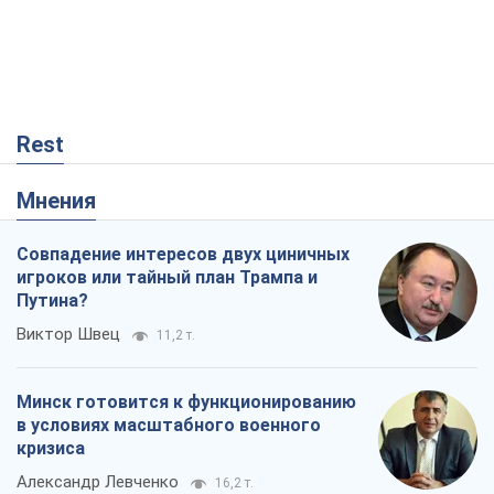
Совпадение интересов двух циничных
игроков или тайный план Трампа и
Путина?
Виктор Швец
11,2 т.
Минск готовится к функционированию
в условиях масштабного военного
кризиса
Александр Левченко
16,2 т.
Ни оружия, ни людей: как Лукашенко
создает новую армию
Игар Тышкевич
13,9 т.