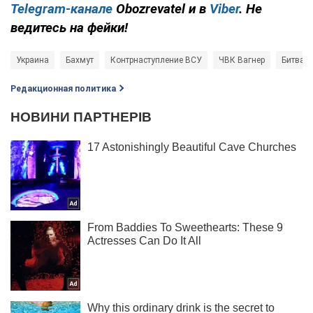
Telegram-канале
Obozrevatel и в
Viber
. Не
ведитесь на фейки!
Украина
Бахмут
Контрнаступление ВСУ
ЧВК Вагнер
Битва з
Редакционная политика