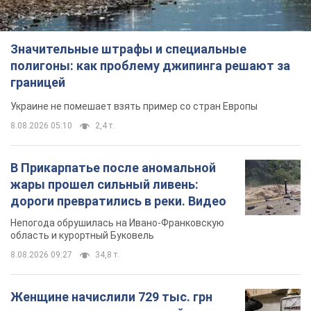
В Прикарпатье после аномальной
жары прошел сильный ливень:
дороги превратились в реки. Видео
Непогода обрушилась на Ивано-Франковскую
область и курортный Буковель
8.08.2026 09:27
34,8 т.
Женщине начислили 729 тыс. грн
долга за газ из-за показаний
неисправного счетчика: судья
вынес неожиданное решение
Нужно ли платить долг из-за доначисления
12 часов назад
31,6 т.