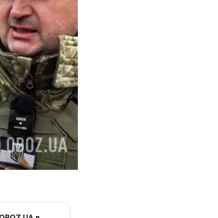
 OBOZ.UA в