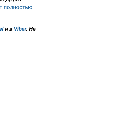
ет полностью
el
и в
Viber
. Не