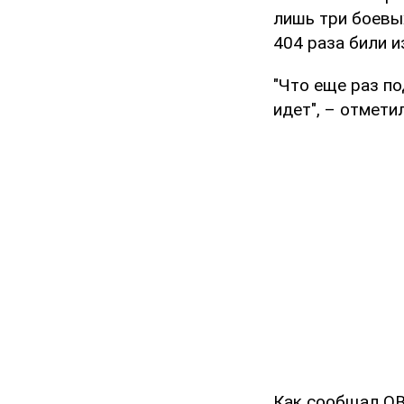
лишь три боевы
404 раза били и
"Что еще раз по
идет", – отмети
Как сообщал OB