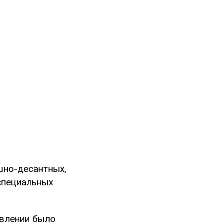
ушно-десантных,
специальных
авлении было