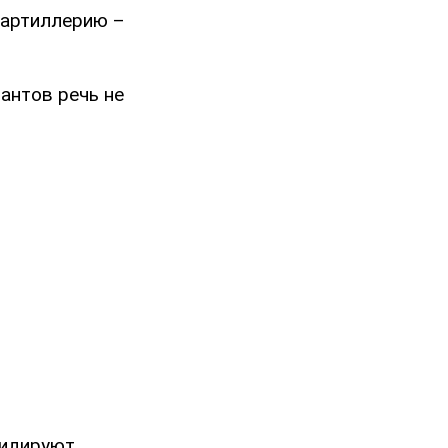
 артиллерию –
антов речь не
видируют