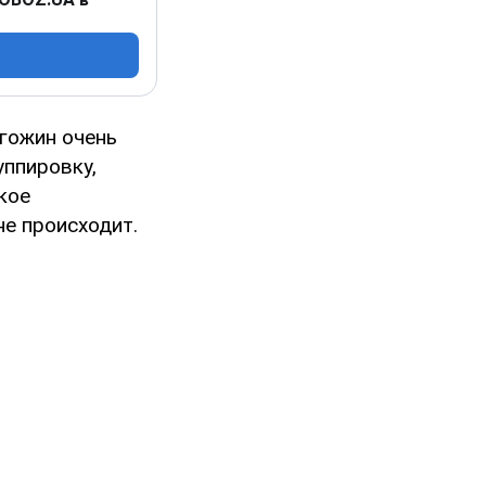
игожин очень
уппировку,
кое
не происходит.