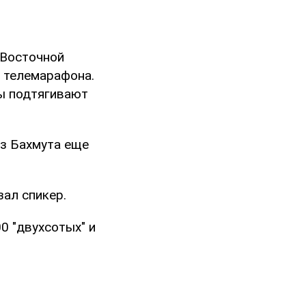
 Восточной
 телемарафона.
ты подтягивают
из Бахмута еще
зал спикер.
0 "двухсотых" и