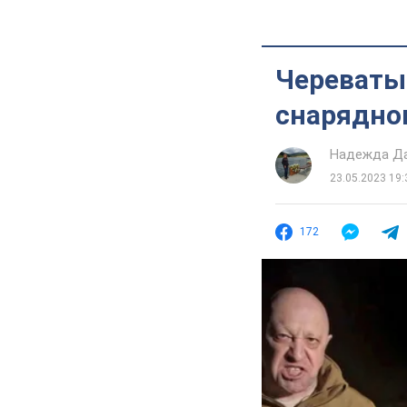
Череватый
снарядног
Надежда Д
23.05.2023 19:
172