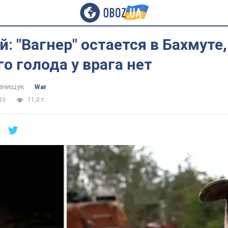
: "Вагнер" остается в Бахмуте,
о голода у врага нет
анищук
War
33
11,0 т.