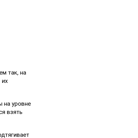
ем так, на
 их
ы на уровне
ся взять
одтягивает