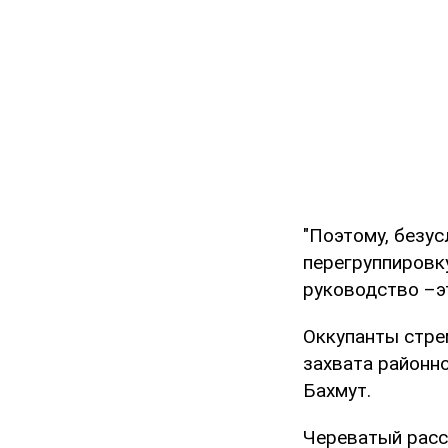
"Поэтому, безус
перегруппировку
руководство –э
Оккупанты стрем
захвата районн
Бахмут.
Череватый расск