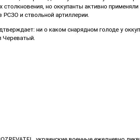
х столкновения, но оккупанты активно применяли
з РСЗО и ствольной артиллерии.
дтверждает: ни о каком снарядном голоде у оккуп
л Череватый.
OZREVATEL, украинские военные ежедневно лик