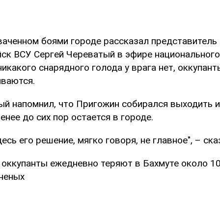
хваченном боями городе рассказал представитель
йск ВСУ Сергей Череватый в эфире национального
никакого снарядного голода у врага нет, оккупан
иваются.
ый напомнил, что Пригожин собирался выходить 
менее до сих пор остается в городе.
десь его решение, мягко говоря, не главное", – ска
 оккупанты ежедневно теряют в Бахмуте около 10
неных