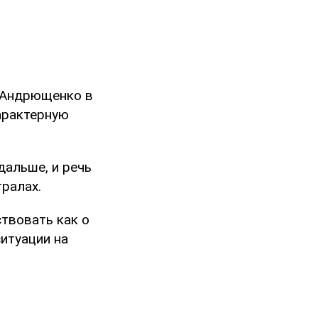
 Андрющенко в
арактерную
дальше, и речь
тралах.
твовать как о
ситуации на