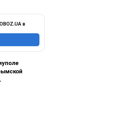
 OBOZ.UA в
иуполе
рымской
.