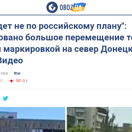
дет не по российскому плану":
овано большое перемещение т
 маркировкой на север Донец
Видео
кова
War
51
581,5 т.