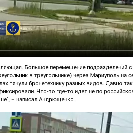
вляющая. Большое перемещение подразделений с
реугольник в треугольнике) через Мариуполь на 
лах тянули бронетехнику разных видов. Давно та
фиксировали. Что-то где-то идет не по российско
ше", – написал Андрющенко.