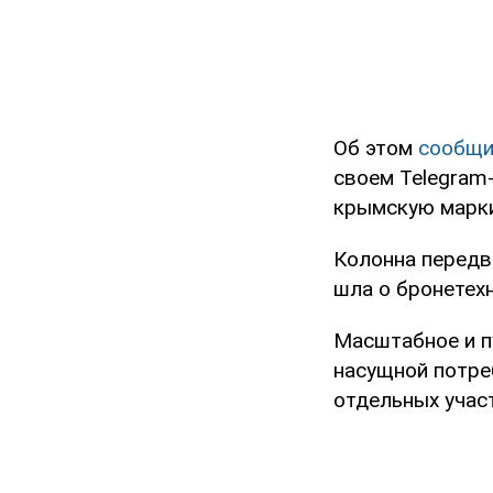
Об этом
сообщ
своем Telegram
крымскую марки
Колонна передв
шла о бронетехн
Масштабное и п
насущной потреб
отдельных учас