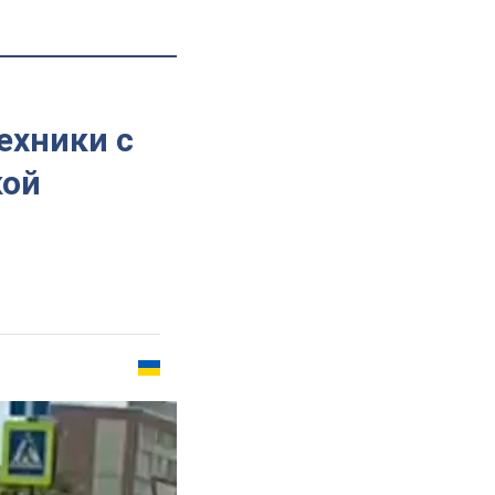
ехники с
кой