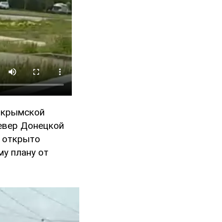
 крымской
север Донецкой
к открыто
му плану от