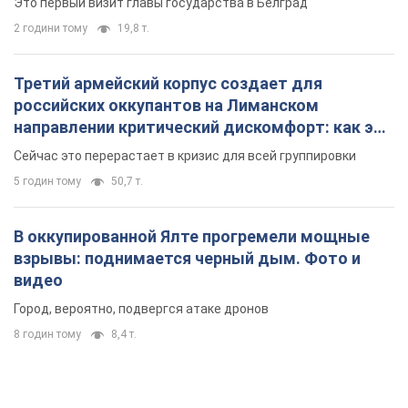
Это первый визит главы государства в Белград
2 години тому
19,8 т.
Третий армейский корпус создает для
российских оккупантов на Лиманском
направлении критический дискомфорт: как это
удалось
Сейчас это перерастает в кризис для всей группировки
5 годин тому
50,7 т.
В оккупированной Ялте прогремели мощные
взрывы: поднимается черный дым. Фото и
видео
Город, вероятно, подвергся атаке дронов
8 годин тому
8,4 т.