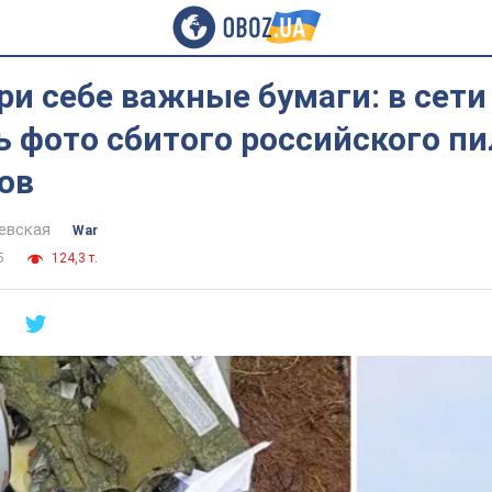
и себе важные бумаги: в сети
 фото сбитого российского пи
ов
евская
War
5
124,3 т.