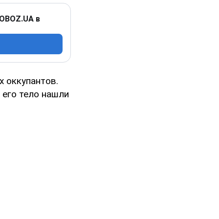
 OBOZ.UA в
х оккупантов.
 его тело нашли