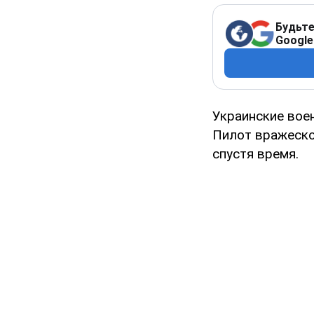
Будьте
Google
Украинские вое
Пилот вражеског
спустя время.