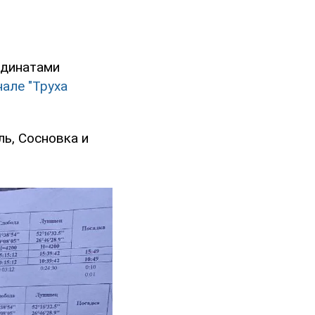
рдинатами
нале "Труха
ль, Сосновка и