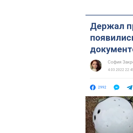
Держал пр
появились
документ
София Закр
4.03.2022 22:4
2992