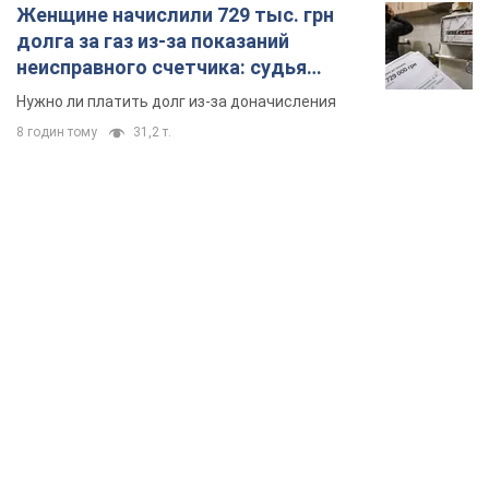
Женщине начислили 729 тыс. грн
долга за газ из-за показаний
неисправного счетчика: судья
вынес неожиданное решение
Нужно ли платить долг из-за доначисления
8 годин тому
31,2 т.