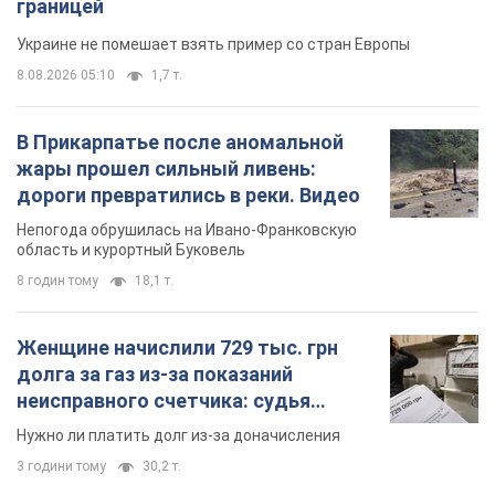
границей
Украине не помешает взять пример со стран Европы
8.08.2026 05:10
1,7 т.
В Прикарпатье после аномальной
жары прошел сильный ливень:
дороги превратились в реки. Видео
Непогода обрушилась на Ивано-Франковскую
область и курортный Буковель
8 годин тому
18,1 т.
Женщине начислили 729 тыс. грн
долга за газ из-за показаний
неисправного счетчика: судья
вынес неожиданное решение
Нужно ли платить долг из-за доначисления
3 години тому
30,2 т.