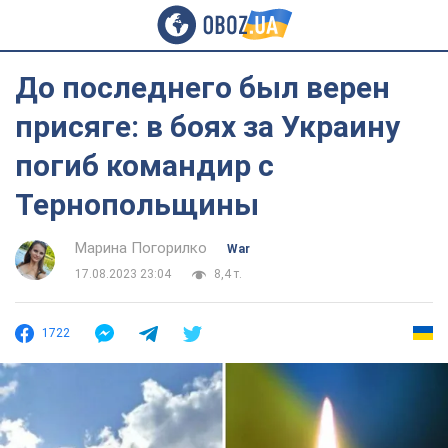
До последнего был верен
присяге: в боях за Украину
погиб командир с
Тернопольщины
Марина Погорилко
War
17.08.2023 23:04
8,4 т.
1722