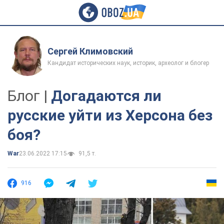
Сергей Климовский
Кандидат исторических наук, историк, археолог и блогер
Блог |
Догадаются ли
русские уйти из Херсона без
боя?
War
23.06.2022 17:15
91,5 т.
916