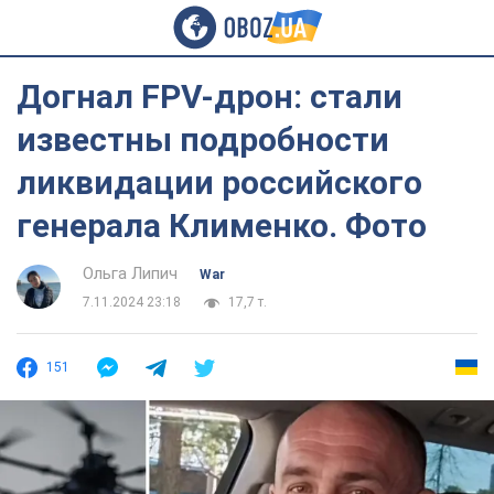
Догнал FPV-дрон: стали
известны подробности
ликвидации российского
генерала Клименко. Фото
Ольга Липич
War
7.11.2024 23:18
17,7 т.
151