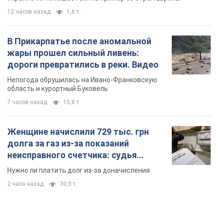
12 часов назад
1,6 т.
В Прикарпатье после аномальной
жары прошел сильный ливень:
дороги превратились в реки. Видео
Непогода обрушилась на Ивано-Франковскую
область и курортный Буковель
7 часов назад
15,8 т.
Женщине начислили 729 тыс. грн
долга за газ из-за показаний
неисправного счетчика: судья
вынес неожиданное решение
Нужно ли платить долг из-за доначисления
2 часа назад
30,0 т.