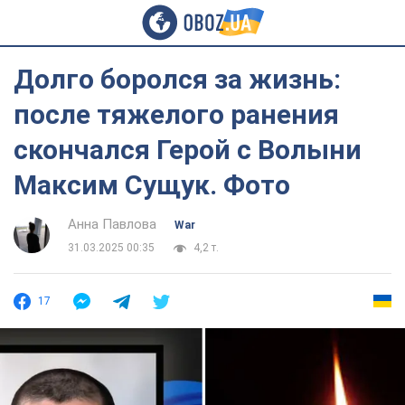
Долго боролся за жизнь:
после тяжелого ранения
скончался Герой с Волыни
Максим Сущук. Фото
Анна Павлова
War
31.03.2025 00:35
4,2 т.
17