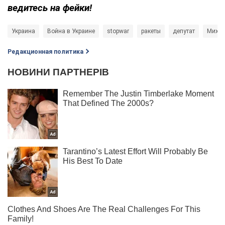
ведитесь на фейки!
Украина
Война в Украине
stopwar
ракеты
депутат
Михаи
Редакционная политика