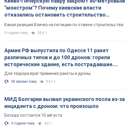
Киево-Печерскую лавру закроют 80-метровым
"монстром"? Почему киевские власти
отказались остановить строительство
небоскреба "московского верующего"
Какая реакция Кличко на петицию по отмене строительства
3 години тому
28,6 т.
Армия РФ выпустила по Одессе 11 ракет
различных типов и до 100 дронов: горели
исторические здания, есть пострадавшие.
Фото и видео
Для террора враг применил ракеты и дроны
30 хвилин тому
54,1 т.
МИД Болгарии вызвал украинского посла из-за
инцидента с дроном: что произошло
Беседа состоится 10 августа
3 години тому
4,6 т.