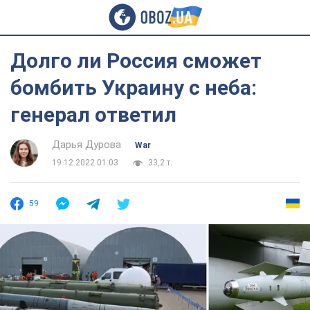
Долго ли Россия сможет
бомбить Украину с неба:
генерал ответил
Дарья Дурова
War
19.12.2022 01:03
33,2 т.
59