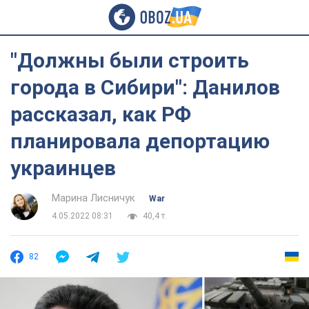
"Должны были строить
города в Сибири": Данилов
рассказал, как РФ
планировала депортацию
украинцев
Марина Лисничук
War
4.05.2022 08:31
40,4 т.
82