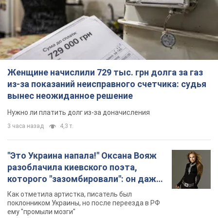
Женщине начислили 729 тыс. грн долга за газ
из-за показаний неисправного счетчика: судья
вынес неожиданное решение
Нужно ли платить долг из-за доначисления
3 часа назад
4,3 т.
"Это Украина напала!" Оксана Вояж
разоблачила киевского поэта,
которого "зазомбировали": он даже
русского не знал, а теперь хочет
Как отметила артистка, писатель был
геноцида украинцев
поклонником Украины, но после переезда в РФ
ему "промыли мозги"