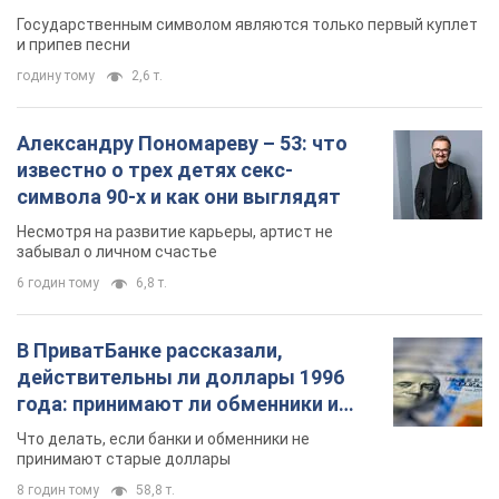
Государственным символом являются только первый куплет
и припев песни
годину тому
2,6 т.
Александру Пономареву – 53: что
известно о трех детях секс-
символа 90-х и как они выглядят
Несмотря на развитие карьеры, артист не
забывал о личном счастье
6 годин тому
6,8 т.
В ПриватБанке рассказали,
действительны ли доллары 1996
года: принимают ли обменники и
банки такие купюры
Что делать, если банки и обменники не
принимают старые доллары
8 годин тому
58,8 т.