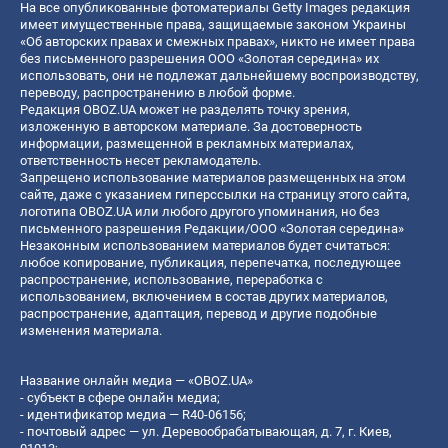
На все опубликованные фотоматериалы Getty Images редакция
имеет имущественные права, защищаемые законом Украины
«Об авторских правах и смежных правах», никто не имеет права
без письменного разрешения ООО «Золотая середина» их
использовать, они не подлежат дальнейшему воспроизводству,
переводу, распространению в любой форме.
Редакция OBOZ.UA может не разделять точку зрения,
изложенную в авторском материале. За достоверность
информации, размещенной в рекламных материалах,
ответственность несет рекламодатель.
Запрещено использование материалов размещенных на этом
сайте, даже с указанием гиперссылки на страницу этого сайта,
логотипа OBOZ.UA или любого другого упоминания, но без
письменного разрешения Редакции/ООО «Золотая середина»
Незаконным использованием материалов будет считаться:
любое копирование, публикация, перепечатка, последующее
распространение, использование, переработка с
использованием, включением в состав других материалов,
распространение, адаптация, перевод и другие подобные
изменения материала.
Название онлайн медиа — «OBOZ.UA»
- субъект в сфере онлайн медиа;
- идентификатор медиа — R40-06156;
- почтовый адрес — ул. Деревообрабатывающая, д. 7, г. Киев,