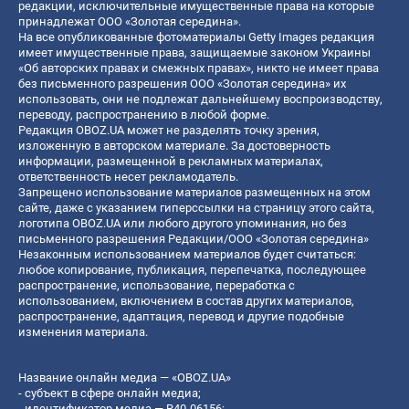
редакции, исключительные имущественные права на которые
принадлежат ООО «Золотая середина».
На все опубликованные фотоматериалы Getty Images редакция
имеет имущественные права, защищаемые законом Украины
«Об авторских правах и смежных правах», никто не имеет права
без письменного разрешения ООО «Золотая середина» их
использовать, они не подлежат дальнейшему воспроизводству,
переводу, распространению в любой форме.
Редакция OBOZ.UA может не разделять точку зрения,
изложенную в авторском материале. За достоверность
информации, размещенной в рекламных материалах,
ответственность несет рекламодатель.
Запрещено использование материалов размещенных на этом
сайте, даже с указанием гиперссылки на страницу этого сайта,
логотипа OBOZ.UA или любого другого упоминания, но без
письменного разрешения Редакции/ООО «Золотая середина»
Незаконным использованием материалов будет считаться:
любое копирование, публикация, перепечатка, последующее
распространение, использование, переработка с
использованием, включением в состав других материалов,
распространение, адаптация, перевод и другие подобные
изменения материала.
Название онлайн медиа — «OBOZ.UA»
- субъект в сфере онлайн медиа;
- идентификатор медиа — R40-06156;