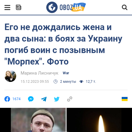
Его не дождались жена и
два сына: в боях за Украину
погиб воин с позывным
"Морпех". Фото
Марина Лисничук
War
15.12.2023 09:55
2 минуты
12,7 т.
1674