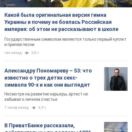
Александру Пономареву – 53: что
известно о трех детях секс-
символа 90-х и как они выглядят
Несмотря на развитие карьеры, артист не
забывал о личном счастье
7 часов назад
6,9 т.
В ПриватБанке рассказали,
действительны ли доллары 1996
года: принимают ли обменники и
банки такие купюры
Что делать, если банки и обменники не
принимают старые доллары
8 часов назад
61,0 т.