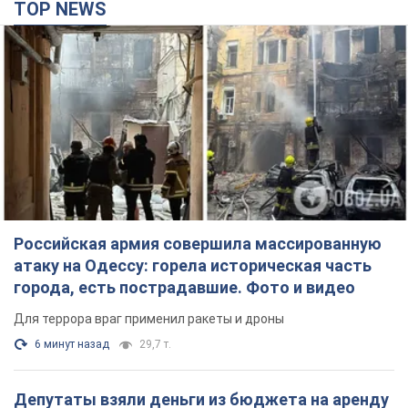
Российская армия совершила массированную
атаку на Одессу: горела историческая часть
города, есть пострадавшие. Фото и видео
Для террора враг применил ракеты и дроны
6 минут назад
29,7 т.
Депутаты взяли деньги из бюджета на аренду
элитных квартир в Киеве: кто из
парламентариев просил средства и где
поселился
Как работает особая социальная гарантия и кто ею
пользуется
4 часа назад
49,3 т.
Российская армия обстреляла два соседних