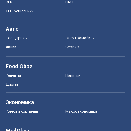
Food Oboz
Рецепты
Напитки
Диеты
Экономика
Рынки и компании
Mакроэкономика
MedOboz
Новости медицины
MAMACLUB
Шоу
Афиша
Сплетни
Красота
Мода
Женский Журнал