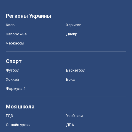
Спорт
Футбол
Баскетбол
Хоккей
Бокс
Формула-1
Моя школа
ГДЗ
Учебники
Онлайн уроки
ДПА
ЗНО
НМТ
СНГ решебники
Авто
Тест Драйв
Электромобили
Акции
Сервис