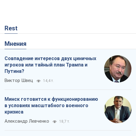
игроков или тайный план Трампа и
Путина?
Виктор Швец
14,4 т.
Минск готовится к функционированию
в условиях масштабного военного
кризиса
Александр Левченко
18,7 т.
Ни оружия, ни людей: как Лукашенко
создает новую армию
Игар Тышкевич
15,8 т.