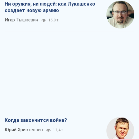
Когда закончится война?
Юрий Христензен
11,4 т.
Украина вступила в состояние
экономического кризиса. Есть ли свет
в конце туннеля?
Вадим Денисенко
9,2 т.
Чей будет Крым, тот и победит (NSJ), а