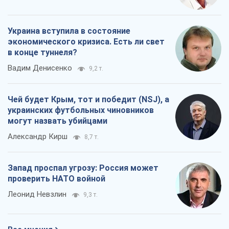
украинских футбольных чиновников
могут назвать убийцами
Александр Кирш
8,7 т.
Запад проспал угрозу: Россия может
проверить НАТО войной
Леонид Невзлин
9,3 т.
Все мнения
О компании
Команда
Правовая информация
Политика