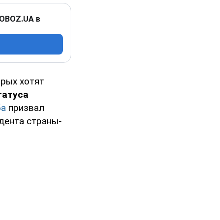
 OBOZ.UA в
орых хотят
татуса
ба
призвал
дента страны-