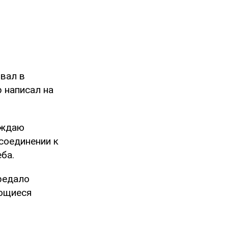
вал в
 написал на
еждаю
соединении к
ба.
редало
ающиеся