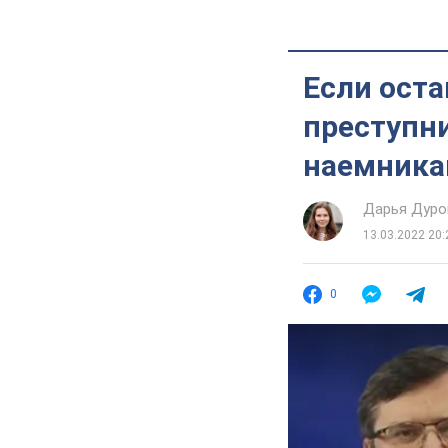
Если ост
преступн
наемника
Дарья Дуро
13.03.2022 20:
0