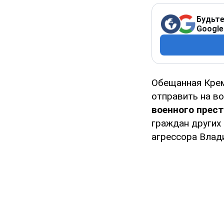
Будьте
Google
Обещанная Кре
отправить на во
военного прес
граждан других
агрессора Влад