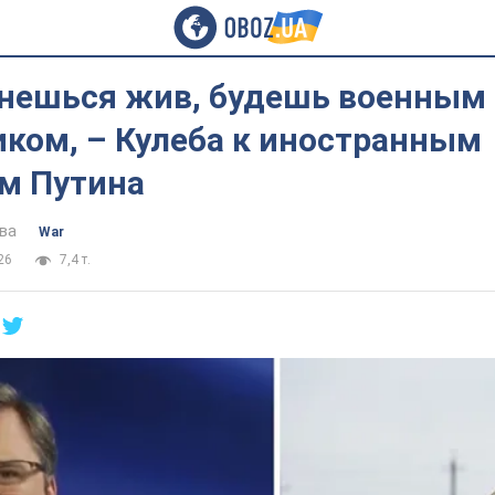
анешься жив, будешь военным
иком, – Кулеба к иностранным
м Путина
ва
War
26
7,4 т.