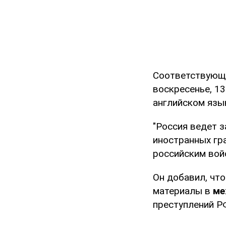
Соответствующе
воскресенье, 13
английском язык
"Россия ведет 
иностранных гр
российским войс
Он добавил, чт
материалы в
ме
преступлений РФ