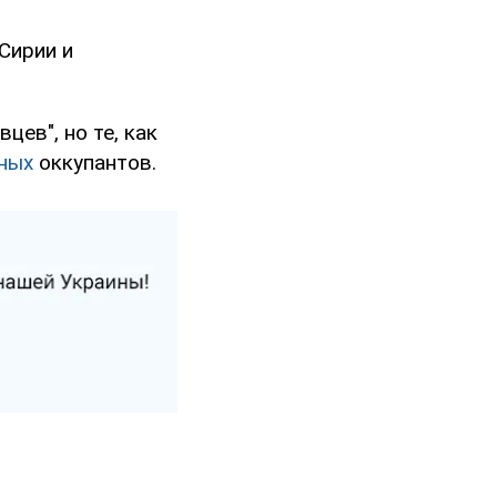
Сирии и
цев", но те, как
ных
оккупантов.