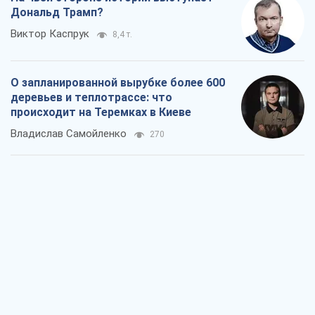
Как атаки Сил обороны Украины
сократили экспорт российских
нефтепродуктов
Андрей Клименко
2,3 т.
Два супертурнира Магучих: спортивній