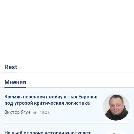
Rest
Мнения
Кремль переносит войну в тыл Европы:
под угрозой критическая логистика
Виктор Ягун
10,2 т.
На чьей стороне истории выступает
Дональд Трамп?
Виктор Каспрук
8,4 т.
О запланированной вырубке более 600
деревьев и теплотрассе: что
происходит на Теремках в Киеве
Владислав Самойленко
270