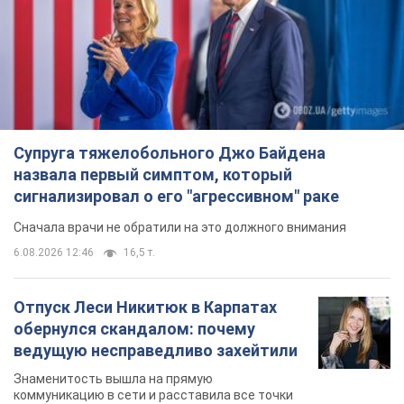
сигнализировал о его "агрессивном" раке
Сначала врачи не обратили на это должного внимания
6.08.2026 12:46
16,5 т.
Отпуск Леси Никитюк в Карпатах
обернулся скандалом: почему
ведущую несправедливо захейтили
Знаменитость вышла на прямую
коммуникацию в сети и расставила все точки
над "i"
6.08.2026 17:32
13,2 т.
"Динамо" с победы стартовало в
квалификации Лиги конференций.
Видео
Матч прошел в Люблине