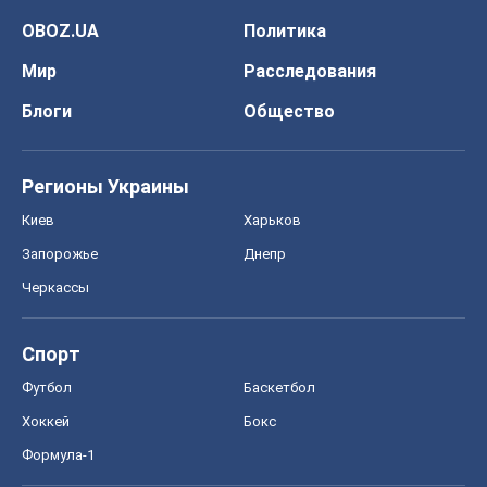
Киев
Харьков
Запорожье
Днепр
Черкассы
Спорт
Футбол
Баскетбол
Хоккей
Бокс
Формула-1
Моя школа
ГДЗ
Учебники
Онлайн уроки
ДПА
ЗНО
НМТ
СНГ решебники