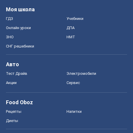
Авто
Тест Драйв
Электромобили
Акции
Сервис
Food Oboz
Рецепты
Напитки
Диеты
Экономика
Рынки и компании
Mакроэкономика
MedOboz
Новости медицины
MAMACLUB