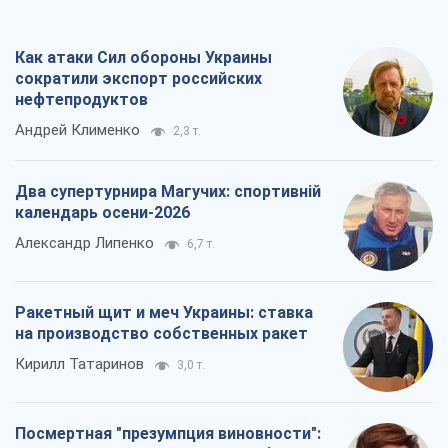
календарь осени-2026
Александр Липенко
6,7 т.
Ракетный щит и меч Украины: ставка
на производство собственных ракет
Кирилл Татаринов
3,0 т.
Посмертная "презумпция виновности":
кто разрешил ТЦК судить погибших
защитников
Марина Ставнійчук
6,9 т.
Все мнения