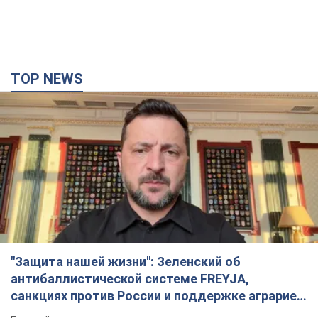
"Защита нашей жизни": Зеленский об
антибаллистической системе FREYJA,
санкциях против России и поддержке аграриев.
Видео
Европейские партнеры присоединяются к совместному
проекту
10 годин тому
72,6 т.
С 1 сентября украинским учителям повысят
зарплаты: Корецкий раскрыл подробности
Одновременно с повышением зарплат педагогам
правительство объявило об увеличении студенческих