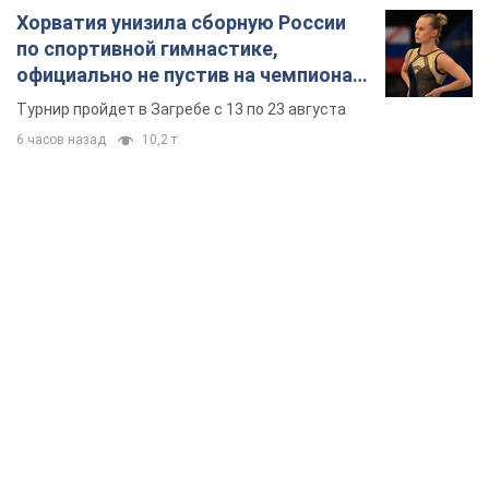
Хорватия унизила сборную России
по спортивной гимнастике,
официально не пустив на чемпионат
Европы основных спортсменов
Турнир пройдет в Загребе с 13 по 23 августа
6 часов назад
10,2 т.