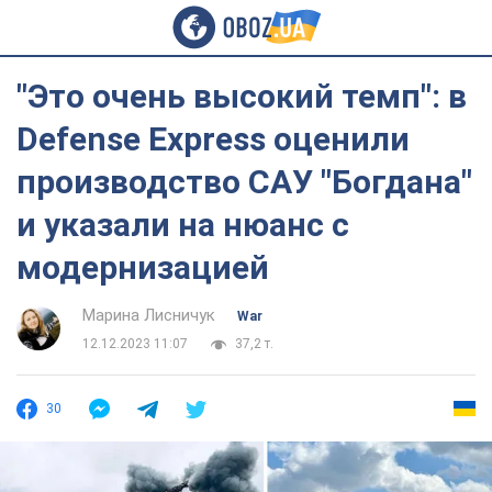
"Это очень высокий темп": в
Defense Express оценили
производство САУ "Богдана"
и указали на нюанс с
модернизацией
Марина Лисничук
War
12.12.2023 11:07
37,2 т.
30