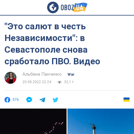
"Это салют в честь
Независимости": в
Севастополе снова
сработало ПВО. Видео
Альбина Панченко
War
20.08.2022 22:24
32,1 т.
576