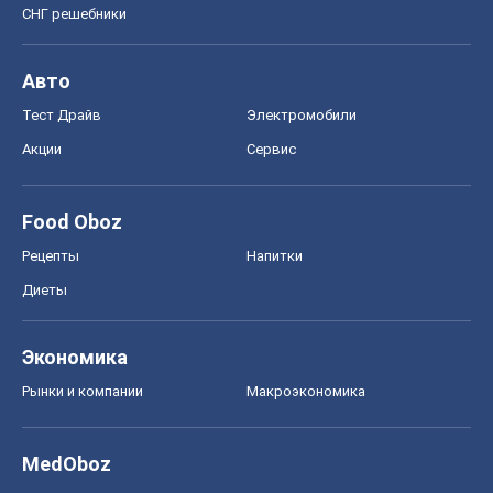
Экономика
Рынки и компании
Mакроэкономика
MedOboz
Новости медицины
MAMACLUB
Шоу
Афиша
Сплетни
Красота
Мода
Женский Журнал