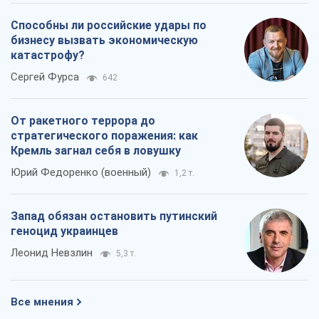
Запад обязан остановить путинский
геноцид украинцев
Леонид Невзлин
5,3 т.
Все мнения
О компании
Команда
Правовая информация
Политика
конфиденциальности
Реклама на сайте
Документы
Редакционная политика
Журналисты OBOZ.UA на месте
событий