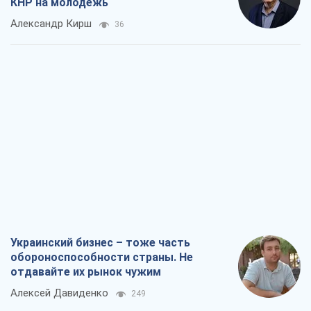
Украинский бизнес – тоже часть
обороноспособности страны. Не
отдавайте их рынок чужим
Алексей Давиденко
249
Способны ли российские удары по
бизнесу вызвать экономическую
катастрофу?
Сергей Фурса
642
От ракетного террора до
стратегического поражения: как
Кремль загнал себя в ловушку
Юрий Федоренко (военный)
1,2 т.