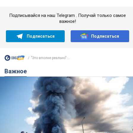
"У меня для россиян плохие новости": Селезнев
предположил, чем закончится "война складов"
Москва может превратиться в "остров" и погрузиться в
темноту, спрогнозировал военный эксперт
5.08.2026 16:00
60,9 т.
Банки "готовятся" к новому курсу
доллара: украинцам рассказали,
чего ожидать