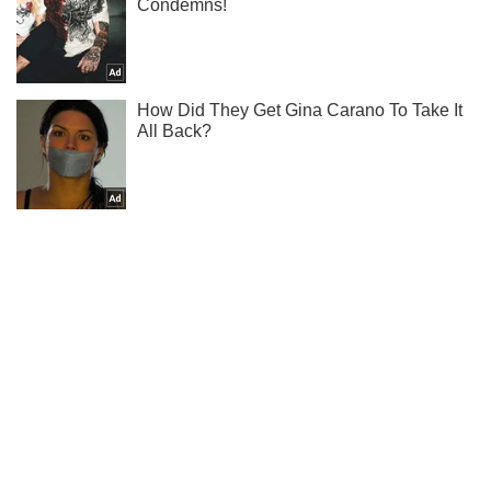
Подписывайся на наш Telegram . Получай только самое
важное!
Подписаться
Подписаться
"Это вполне реально":...
Важное