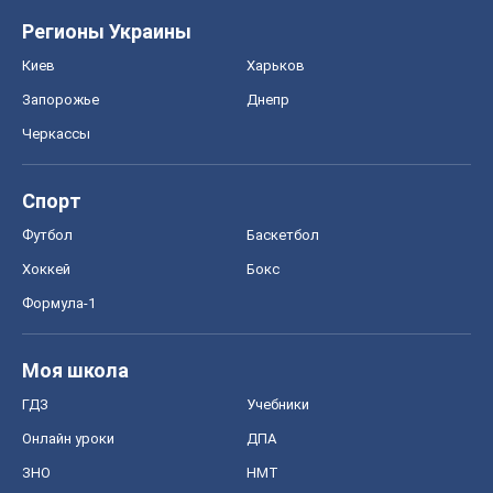
Моя школа
ГДЗ
Учебники
Онлайн уроки
ДПА
ЗНО
НМТ
СНГ решебники
Авто
Тест Драйв
Электромобили
Акции
Сервис
Food Oboz
Рецепты
Напитки
Диеты