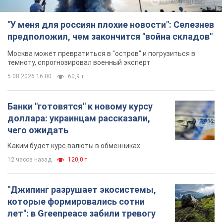
Каким будет курс валюты в обменниках
12 часов назад
120,0 т.
"Джипинг разрушает экосистемы,
которые формировались сотни
лет": в Greenpeace забили тревогу
В высокогорье расположены альпийские и
субальпийские луга – редкие природные
комплексы, которые формировались на протяжении сотен
лет
12 часов назад
1,6 т.