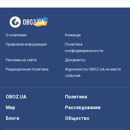
OBOZ.UA
Политика
Мир
Расследования
Блоги
Общество
Регионы Украины
Киев
Харьков
Запорожье
Днепр
Черкассы
Спорт
Футбол
Баскетбол
Хоккей
Бокс
Формула-1