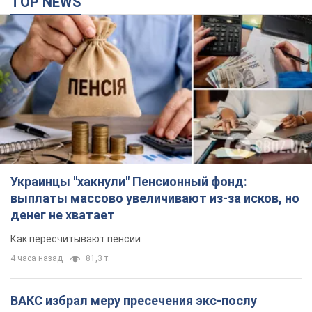
выплаты массово увеличивают из-за исков, но
денег не хватает
Как пересчитывают пенсии
4 часа назад
81,3 т.
ВАКС избрал меру пресечения экс-послу
Украины в США Стефанишиной: что известно о
деле
Суд не полностью удовлетворил ходатайство прокуратуры
12 минут назад
2,2 т.
Россия атаковала судно под флагом Гвинеи-
Бисау в Чёрном море: есть погибший и
пострадавшие
Сухогруз был гражданским и перевозил украинскую пшеницу
39 минут назад
489