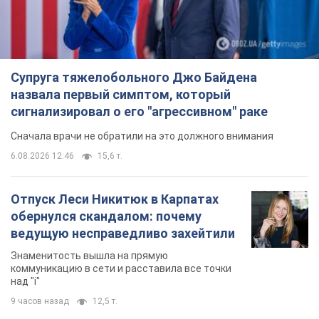
6.08.2026 12:46
15,6 т.
Отпуск Леси Никитюк в Карпатах
обернулся скандалом: почему
ведущую несправедливо захейтили
Знаменитость вышла на прямую
коммуникацию в сети и расставила все точки
над "i"
9 часов назад
12,5 т.
"Динамо" с победы стартовало в
квалификации Лиги конференций.
Видео
Матч прошел в Люблине
5 часов назад
1,8 т.