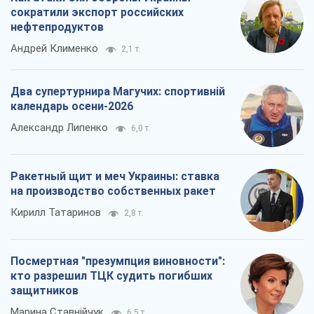
Ракетный щит и меч Украины: ставка
на производство собственных ракет
Кирилл Татаринов
2,8 т.
Посмертная "презумпция виновности":
кто разрешил ТЦК судить погибших
защитников
Марина Ставнійчук
6,5 т.
Все мнения