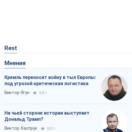
Мнения
Кремль переносит войну в тыл Европы:
под угрозой критическая логистика
Виктор Ягун
9,8 т.
На чьей стороне истории выступает
Дональд Трамп?
Виктор Каспрук
8,0 т.
О запланированной вырубке более 600
деревьев и теплотрассе: что
происходит на Теремках в Киеве
Владислав Самойленко
93