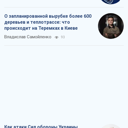
Как атаки Сил обороны Украины
сократили экспорт российских
нефтепродуктов
Андрей Клименко
2,1 т.
Два супертурнира Магучих: спортивній
календарь осени-2026
Александр Липенко
6,0 т.