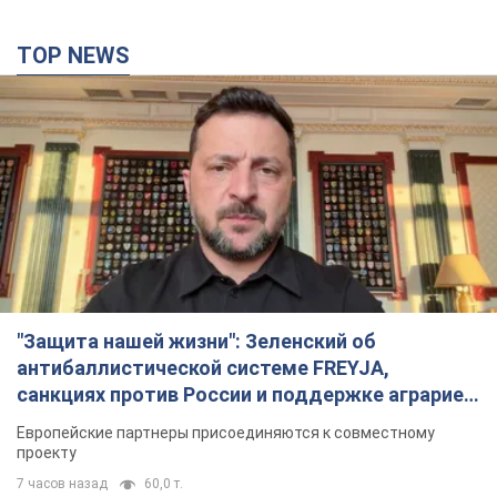
"Защита нашей жизни": Зеленский об
антибаллистической системе FREYJA,
санкциях против России и поддержке аграриев.
Видео
Европейские партнеры присоединяются к совместному
проекту
7 часов назад
60,0 т.
С 1 сентября украинским учителям повысят
зарплаты: Корецкий раскрыл подробности
Одновременно с повышением зарплат педагогам
правительство объявило об увеличении студенческих
стипендий
2 часа назад
1,8 т.