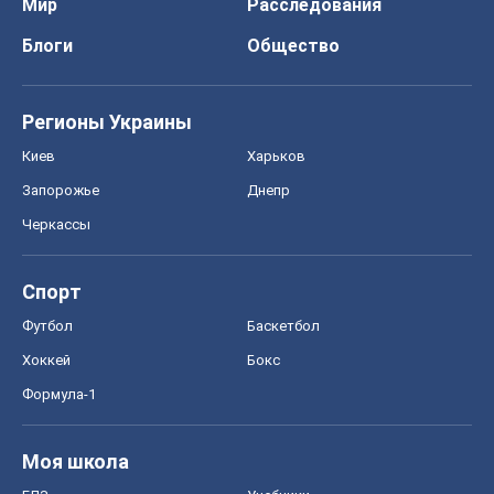
Черкассы
Спорт
Футбол
Баскетбол
Хоккей
Бокс
Формула-1
Моя школа
ГДЗ
Учебники
Онлайн уроки
ДПА
ЗНО
НМТ
СНГ решебники
Авто
Тест Драйв
Электромобили