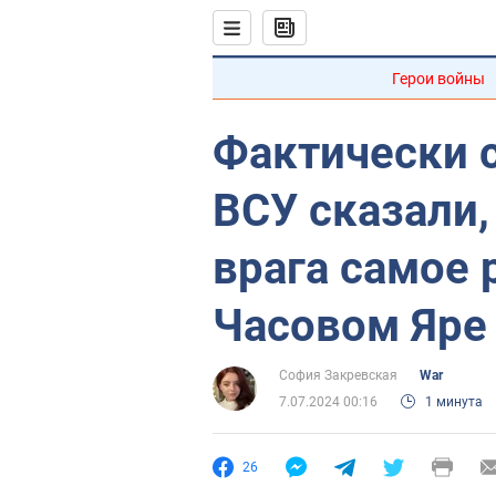
Герои войны
Фактически 
ВСУ сказали,
врага самое 
Часовом Яре
София Закревская
War
7.07.2024 00:16
1 минута
26