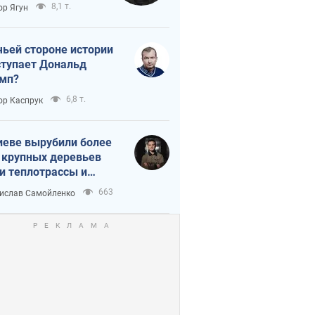
тическая
8,1 т.
ор Ягун
истика
чьей стороне истории
тупает Дональд
мп?
6,8 т.
ор Каспрук
иеве вырубили более
 крупных деревьев
и теплотрассы и
реки Генплану
663
ислав Самойленко