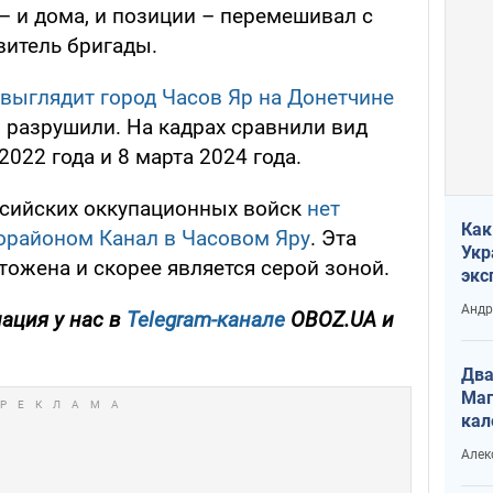
– и дома, и позиции – перемешивал с
витель бригады.
 выглядит город Часов Яр на Донетчине
 разрушили. На кадрах сравнили вид
022 года и 8 марта 2024 года.
ссийских оккупационных войск
нет
Как
орайоном Канал в Часовом Яру
. Эта
Укр
ожена и скорее является серой зоной.
экс
неф
Андр
ация у нас в
Telegram-канале
OBOZ.UA и
Два
Маг
кал
Алек