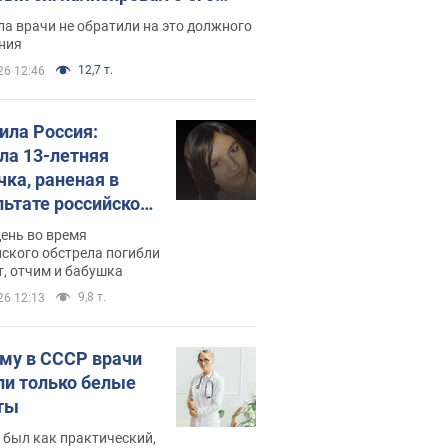
ессивном" раке
а врачи не обратили на это должного
ния
12,7 т.
26 12:46
била Россия:
ла 13-летняя
чка, раненая в
льтате российской
и на Сумскую
день во время
сть. Фото
ского обстрела погибли
т, отчим и бабушка
9,8 т.
26 12:13
му в СССР врачи
ли только белые
ты
 был как практический,