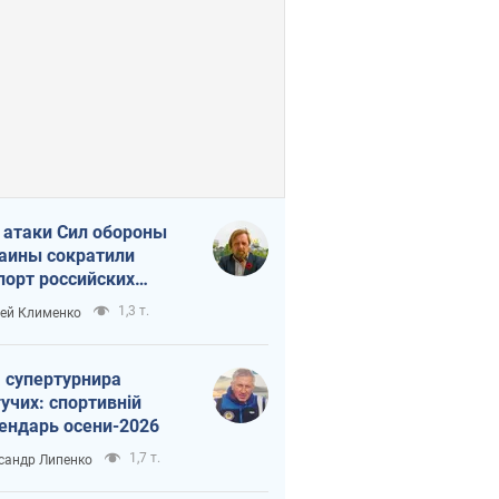
 атаки Сил обороны
аины сократили
порт российских
тепродуктов
1,3 т.
ей Клименко
 супертурнира
учих: спортивній
ендарь осени-2026
1,7 т.
сандр Липенко