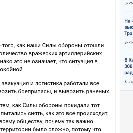
кри
Викт
лог
На 
выс
Тра
Викт
е того, как наши Силы обороны отошли
количество вражеских артиллерийских
В К
ако это не означает, что ситуация в
300
покойной.
рад
воп
Влад
 эвакуация и логистика работали все
возить боеприпасы, и вывозить раненых.
 тем, как Силы обороны покидали тот
пытались снять, как это все происходит,
всему обществу, почему так важно
 территории было сложно, потому что