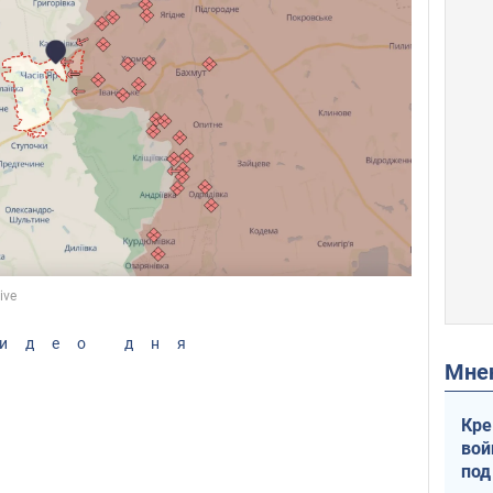
идео дня
Мн
Кре
вой
под