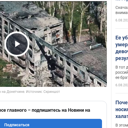
"агр
Сначал
внима
6.08.20
Ее у
умер
дево
Play Video
резу
атак
В тот 
обла
россий
ее бра
6.08.20
Поче
носи
рсе главного – подпишитесь на Новини на
хала
Подписаться
В этом