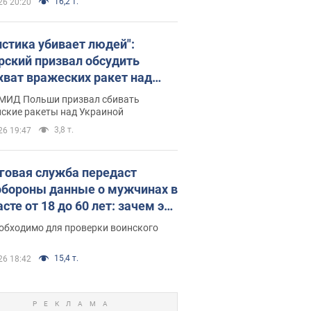
16,2 т.
26 20:20
истика убивает людей":
рский призвал обсудить
хват вражеских ракет над
иной
 МИД Польши призвал сбивать
йские ракеты над Украиной
3,8 т.
26 19:47
говая служба передаст
бороны данные о мужчинах в
сте от 18 до 60 лет: зачем это
о
еобходимо для проверки воинского
15,4 т.
26 18:42