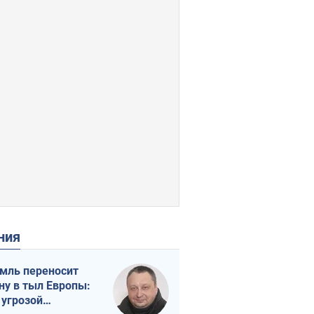
ения
мль переносит
ну в тыл Европы:
 угрозой