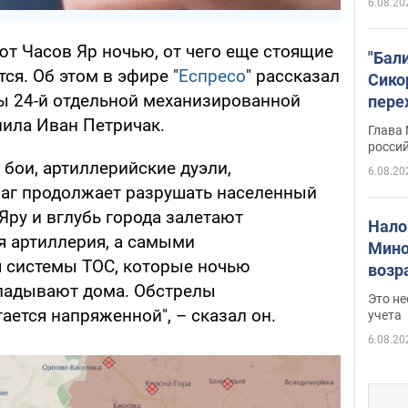
6.08.20
т Часов Яр ночью, от чего еще стоящие
"Бал
я. Об этом в эфире "
Еспресо
" рассказал
Сико
ы 24-й отдельной механизированной
пере
Укра
ила Иван Петричак.
Глава
росси
бои, артиллерийские дуэли,
6.08.20
раг продолжает разрушать населенный
 Яру и вглубь города залетают
Нало
я артиллерия, а самыми
Мино
 системы ТОС, которые ночью
возра
кладывают дома. Обстрелы
нужн
Это н
ается напряженной", – сказал он.
учета
6.08.20