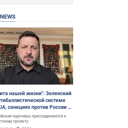
P NEWS
ита нашей жизни": Зеленский
нтибаллистической системе
JA, санкциях против России и
ержке аграриев. Видео
ейские партнеры присоединяются к
стному проекту