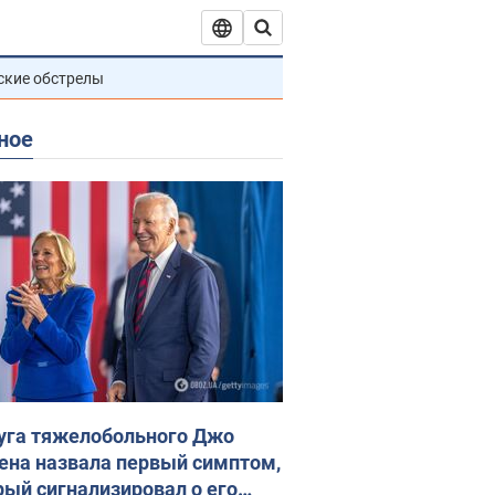
ские обстрелы
ное
уга тяжелобольного Джо
ена назвала первый симптом,
рый сигнализировал о его