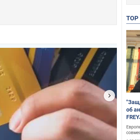
TO
"Защ
об а
FREY
подд
Европ
совме