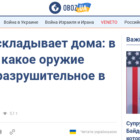
Война в Украине
Война Израиля и Ирана
VENETO
Россий
Важ
складывает дома: в
 какое оружие
разрушительное в
5,1 т.
Супр
Байд
Читати українською
кото