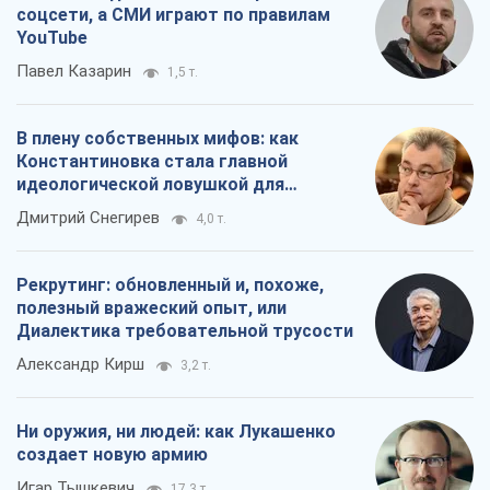
соцсети, а СМИ играют по правилам
YouTube
Павел Казарин
1,5 т.
В плену собственных мифов: как
Константиновка стала главной
идеологической ловушкой для
российских оккупантов
Дмитрий Снегирев
4,0 т.
Рекрутинг: обновленный и, похоже,
полезный вражеский опыт, или
Диалектика требовательной трусости
Александр Кирш
3,2 т.
Ни оружия, ни людей: как Лукашенко
создает новую армию
Игар Тышкевич
17,3 т.