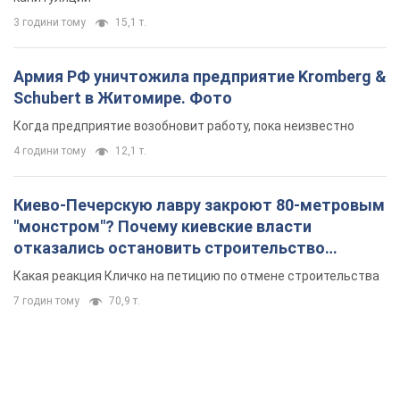
3 години тому
15,1 т.
Армия РФ уничтожила предприятие Kromberg &
Schubert в Житомире. Фото
Когда предприятие возобновит работу, пока неизвестно
4 години тому
12,1 т.
Киево-Печерскую лавру закроют 80-метровым
"монстром"? Почему киевские власти
отказались остановить строительство
небоскреба "московского верующего"
Какая реакция Кличко на петицию по отмене строительства
7 годин тому
70,9 т.