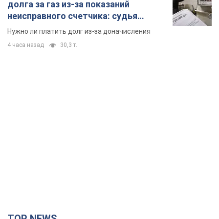
долга за газ из-за показаний
неисправного счетчика: судья
вынес неожиданное решение
Нужно ли платить долг из-за доначисления
4 часа назад
30,3 т.
TOP NEWS